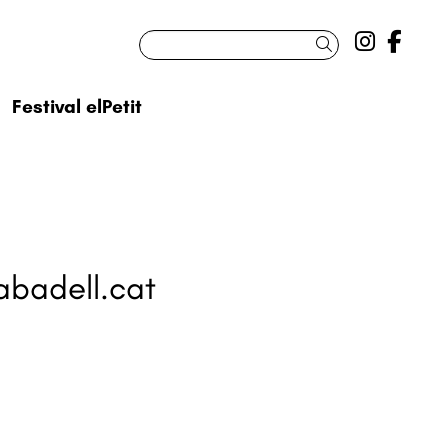
Link a 
Link
Cercar
Festival elPetit
abadell.cat