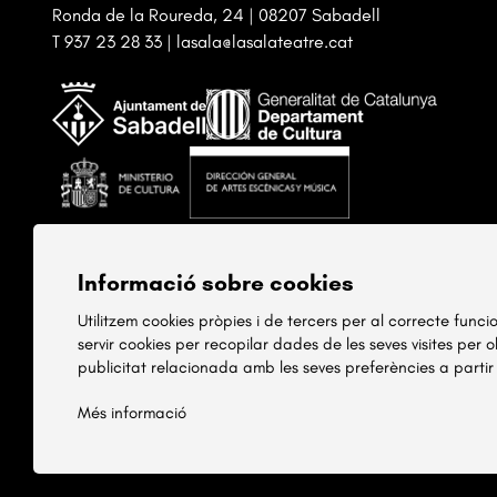
Ronda de la Roureda, 24 | 08207 Sabadell
T
937 23 28 33
|
lasala@lasalateatre.cat
Informació sobre cookies
Utilitzem cookies pròpies i de tercers per al correcte func
servir cookies per recopilar dades de les seves visites per 
publicitat relacionada amb les seves preferències a partir
Més informació