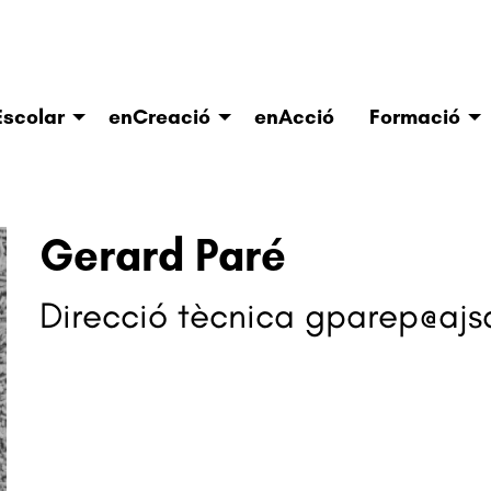
scolar
enCreació
enAcció
Formació
Gerard Paré
Direcció tècnica
gparep@ajs