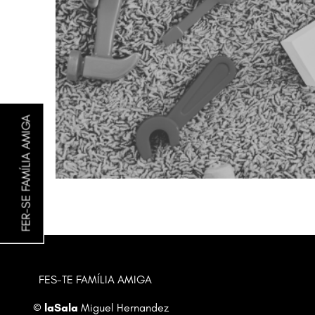
FER-SE FAMÍLIA AMIGA
Diapositiva 1 de 1
FES-TE FAMÍLIA AMIGA
©
laSala
Miguel Hernandez