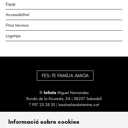
Equip
Accessibilitat
Fitxa tècnica
Logotips
FES-TE FAMÍLIA AMIGA
©
laSala
Miguel Hernandez
Ronda de la Roureda, 24 | 08207 Sabadell
T
937 23 28 33
|
lasala@lasalateatre.cat
Informació sobre cookies