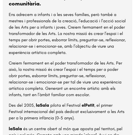
comunitària.
Ens adrecem a infants i a les seves famílies, però també a
mestres i professionals de la creació, l’educació i l’acció social
de les Arts per a infants i joves. Creiem fermament en el poder
transformador de les Arts. La nostra missió és crear l’espai i el
temps per obrir portes, esborrar límits, preguntar-se, reflexionar,
relacionar-se i emocionar-se, amb l’objectiu de viure una
experiència artística completa.
Creiem fermament en el poder transformador de les Arts. Per
això, la nostra missió és crear l’espai i el temps per a poder
obrir portes, esborrar límits, preguntar-se, reflexionar,
relacionar-se i emocionar-se per tal de viure una experiència
artística completa. Generant un encontre artístic amb els
infants, tant en l’àmbit familiar com escolar.
Des del 2005,
laSala
pilota el Festival
elPetit
, el primer
Festival internacional del país dedicat exclusivament a les Arts
per a la primera infància (0-5 anys).
laSala
és un centre obert al món que aposta pel territori, pel
país i pel món. Compta amb una mirada '
glocal
'. Avui en dia