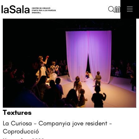
Cerca
Textures
Diapositiva 2 de 4
La Curiosa - Companyia jove resident -
Coproducció