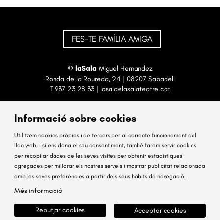
FES-TE FAMÍLIA AMIGA
©
laSala
Miguel Hernandez
Ronda de la Roureda, 24 | 08207 Sabadell
T
937 23 28 33
|
lasala@lasalateatre.cat
Informació sobre cookies
Utilitzem cookies pròpies i de tercers per al correcte funcionament del
lloc web, i si ens dona el seu consentiment, també farem servir cookies
per recopilar dades de les seves visites per obtenir estadístiques
Sitemap
Avís Legal
Ús de Cookies
Contactar
agregades per millorar els nostres serveis i mostrar publicitat relacionada
amb les seves preferències a partir dels seus hàbits de navegació.
Link a instagram
Link a facebook
Més informació
Rebutjar cookies
Acceptar cookies