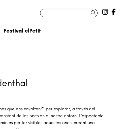
Link a 
Link
Cercar
Festival elPetit
denthal
nes que ens envolten?" per explorar, a través del
constant de les ones en el nostre entorn. L'espectacle
mínics per fer visibles aquestes ones, creant una