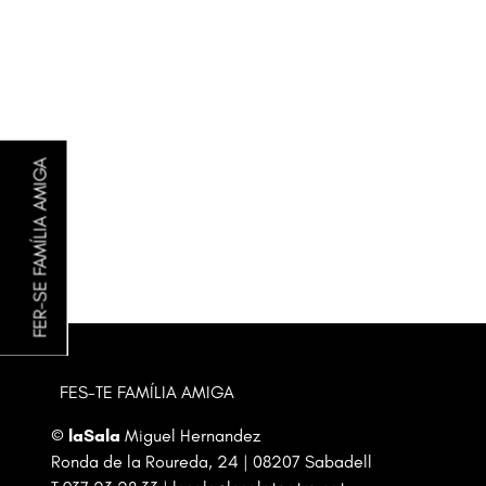
Diapositiva 1 de 3: ONA
FER-SE FAMÍLIA AMIGA
FES-TE FAMÍLIA AMIGA
©
laSala
Miguel Hernandez
Ronda de la Roureda, 24 | 08207 Sabadell