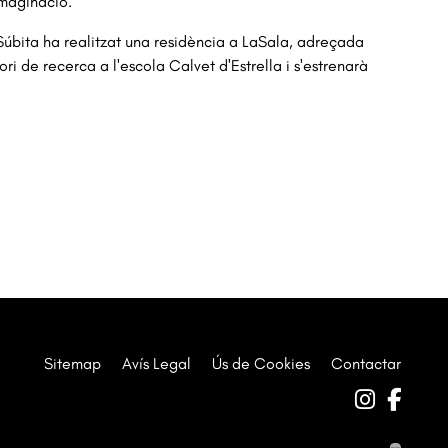
imaginació.
Súbita ha realitzat una residència a LaSala, adreçada
ri de recerca a l'escola Calvet d'Estrella i s'estrenarà
Sitemap
|
Avís Legal
|
Ús de Cookies
|
Contactar
Link a 
Link