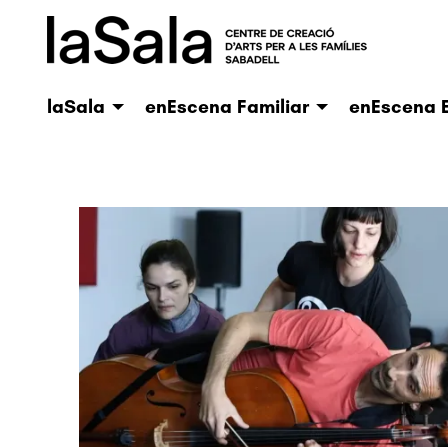
laSala
enEscena Familiar
enEscena E