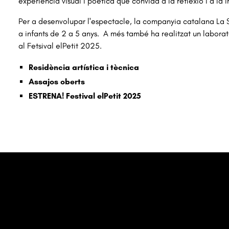
experiència visual i poètica que convida a la reflexió i a la 
Per a desenvolupar l'espectacle, la companyia catalana La 
a infants de 2 a 5 anys. A més també ha realitzat un laborato
al Fetsival elPetit 2025.
Residència artística i tècnica
Assajos oberts
ESTRENA! Festival elPetit 2025