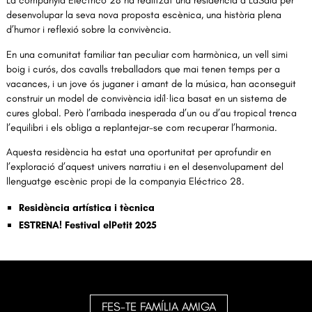
La companyia Eléctrico 28 ha realitzat una residència a LaSala per
desenvolupar la seva nova proposta escènica, una història plena
d’humor i reflexió sobre la convivència.
En una comunitat familiar tan peculiar com harmònica, un vell simi
boig i curós, dos cavalls treballadors que mai tenen temps per a
vacances, i un jove ós juganer i amant de la música, han aconseguit
construir un model de convivència idíl·lica basat en un sistema de
cures global. Però l’arribada inesperada d’un ou d’au tropical trenca
l’equilibri i els obliga a replantejar-se com recuperar l’harmonia.
Aquesta residència ha estat una oportunitat per aprofundir en
l’exploració d’aquest univers narratiu i en el desenvolupament del
llenguatge escènic propi de la companyia Eléctrico 28.
Residència artística i tècnica
ESTRENA! Festival elPetit 2025
FES-TE FAMÍLIA AMIGA