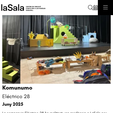
Cerca
Komunumo
Diapositiva 1 de 3: Residència Komunumo
Eléctrico 28
Juny 2025