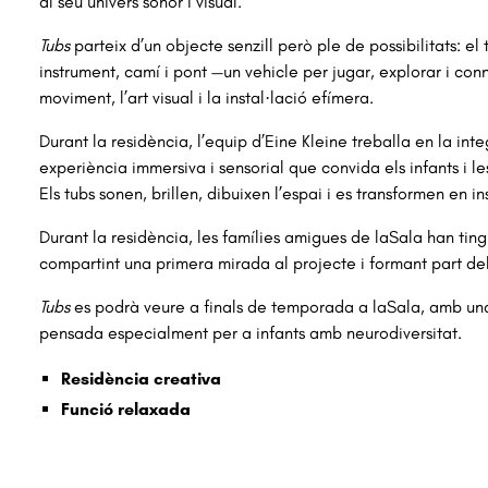
al seu univers sonor i visual.
Tubs
parteix d’un objecte senzill però ple de possibilitats: e
instrument, camí i pont —un vehicle per jugar, explorar i con
moviment, l’art visual i la instal·lació efímera.
Durant la residència, l’equip d’Eine Kleine treballa en la in
experiència immersiva i sensorial que convida els infants i le
Els tubs sonen, brillen, dibuixen l’espai i es transformen en
Durant la residència, les famílies amigues de laSala han ting
compartint una primera mirada al projecte i formant part d
Tubs
es podrà veure a finals de temporada a laSala, amb un
pensada especialment per a infants amb neurodiversitat.
Residència creativa
Funció relaxada