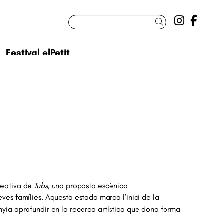
Link a 
Link
Cercar
Festival elPetit
creativa de
Tubs
, una proposta escènica
seves famílies. Aquesta estada marca l’inici de la
a aprofundir en la recerca artística que dona forma