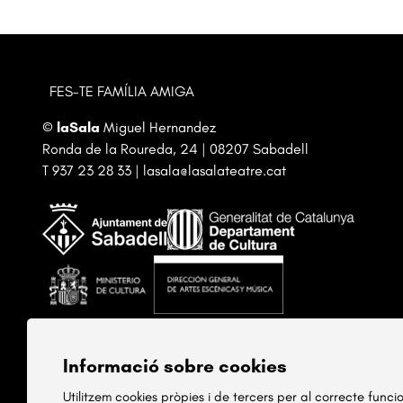
FES-TE FAMÍLIA AMIGA
©
laSala
Miguel Hernandez
Ronda de la Roureda, 24 | 08207 Sabadell
T
937 23 28 33
|
lasala@lasalateatre.cat
Informació sobre cookies
Utilitzem cookies pròpies i de tercers per al correcte func