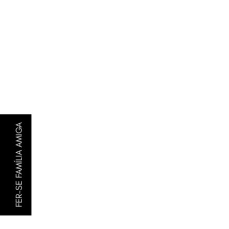
Diapositiva 1 de 2: Residència creativa de Tubs
FER-SE FAMÍLIA AMIGA