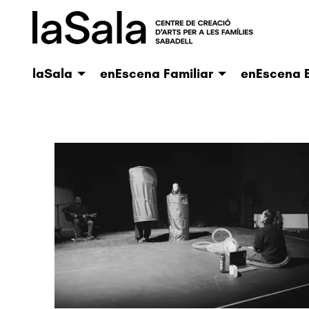
laSala
enEscena Familiar
enEscena E