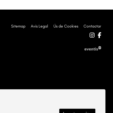
Sitemap
|
Avís Legal
|
Ús de Cookies
|
Contactar
Link a 
Link