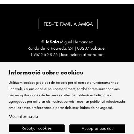
FES-TE FAMÍLIA AMIGA
©
laSala
Miguel Hernandez
Ronda de la Roureda, 24 | 08207 Sabadell
T
937 23 28 33
|
lasala@lasalateatre.cat
Informació sobre cookies
Utilitzem cookies pròpies i de tercers per al correcte funcionament del
lloc web, i si ens dona el seu consentiment, també farem servir cookies
per recopilar dades de les seves visites per obtenir estadístiques
Sitemap
Avís Legal
Ús de Cookies
Contactar
agregades per millorar els nostres serveis i mostrar publicitat relacionada
amb les seves preferències a partir dels seus hàbits de navegació.
Link a instagram
Link a facebook
Més informació
Rebutjar cookies
Acceptar cookies