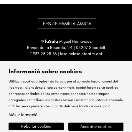
FES-TE FAMÍLIA AMIGA
©
laSala
Miguel Hernandez
Ronda de la Roureda, 24 | 08207 Sabadell
T
937 23 28 33
|
lasala@lasalateatre.cat
Informació sobre cookies
Utilitzem cookies pròpies i de tercers per al correcte funcionament del
lloc web, i si ens dona el seu consentiment, també farem servir cookies
per recopilar dades de les seves visites per obtenir estadístiques
Sitemap
Avís Legal
Ús de Cookies
Contactar
agregades per millorar els nostres serveis i mostrar publicitat relacionada
amb les seves preferències a partir dels seus hàbits de navegació.
Link a instagram
Link a facebook
Més informació
Rebutjar cookies
Acceptar cookies