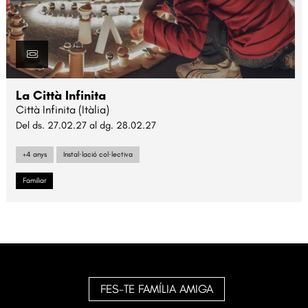
La Città Infinita
Città Infinita (Itàlia)
Del ds. 27.02.27
al dg. 28.02.27
+4 anys
Instal·lació col·lectiva
Familiar
FES-TE FAMÍLIA AMIGA