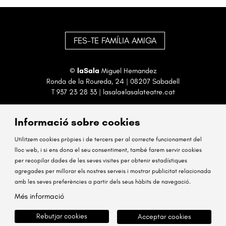
FES-TE FAMÍLIA AMIGA
©
laSala
Miguel Hernandez
Ronda de la Roureda, 24 | 08207 Sabadell
T
937 23 28 33
|
lasala@lasalateatre.cat
Informació sobre cookies
Utilitzem cookies pròpies i de tercers per al correcte funcionament del
lloc web, i si ens dona el seu consentiment, també farem servir cookies
per recopilar dades de les seves visites per obtenir estadístiques
Sitemap
Avís Legal
Ús de Cookies
Contactar
agregades per millorar els nostres serveis i mostrar publicitat relacionada
amb les seves preferències a partir dels seus hàbits de navegació.
Link a instagram
Link a facebook
Més informació
Rebutjar cookies
Acceptar cookies