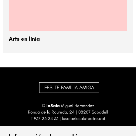
Arts en línia
FES-TE FAMÍLIA AMIGA
©
laSala
Miguel Hernandez
Ronda de la Roureda, 24 | 08207 Sabadell
T
937 23 28 33
|
lasala@lasalateatre.cat