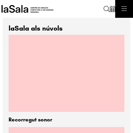
Cerca
laSala als núvols
R
ecorregut sonor