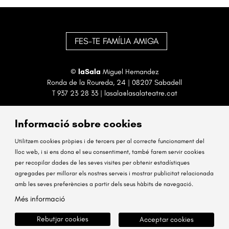
FES-TE FAMÍLIA AMIGA
©
laSala
Miguel Hernandez
Ronda de la Roureda, 24 | 08207 Sabadell
T
937 23 28 33
|
lasala@lasalateatre.cat
Informació sobre cookies
Utilitzem cookies pròpies i de tercers per al correcte funcionament del
lloc web, i si ens dona el seu consentiment, també farem servir cookies
per recopilar dades de les seves visites per obtenir estadístiques
Sitemap
Avís Legal
Ús de Cookies
Contactar
agregades per millorar els nostres serveis i mostrar publicitat relacionada
amb les seves preferències a partir dels seus hàbits de navegació.
Link a instagram
Link a facebook
Més informació
Rebutjar cookies
Acceptar cookies