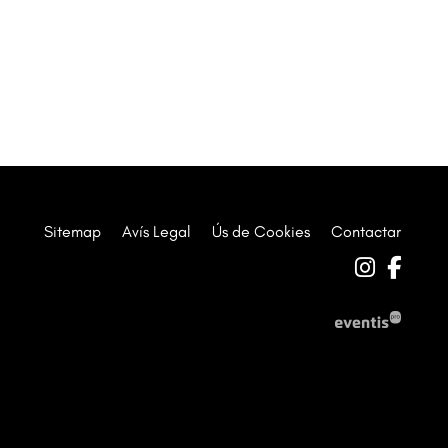
Sitemap
|
Avís Legal
|
Ús de Cookies
|
Contactar
Link a 
Link