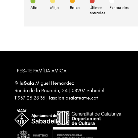
Alta
Mitja
Baixa
Últimes
Exhaurides
entrades
FES-TE FAMÍLIA AMIGA
©
laSala
Miguel Hernandez
Ronda de la Roureda, 24 | 08207 Sabadell
T
937 23 28 33
|
lasala@lasalateatre.cat