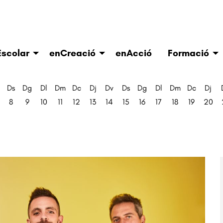
scolar
enCreació
enAcció
Formació
Ds
Dg
Dl
Dm
Dc
Dj
Dv
Ds
Dg
Dl
Dm
Dc
Dj
8
9
10
11
12
13
14
15
16
17
18
19
20