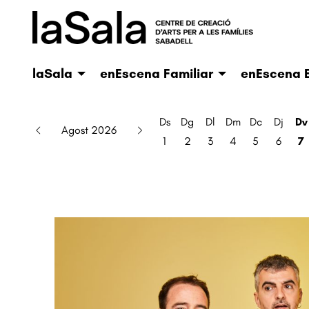
laSala
enEscena Familiar
enEscena E
Ds
Dg
Dl
Dm
Dc
Dj
Dv
Agost 2026
1
2
3
4
5
6
7