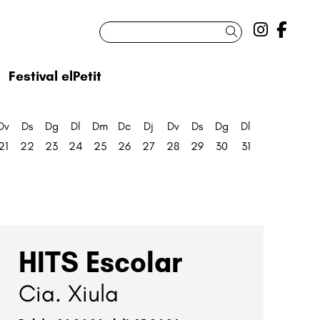
Link a 
Link
Cercar
Festival elPetit
Dv
Ds
Dg
Dl
Dm
Dc
Dj
Dv
Ds
Dg
Dl
21
22
23
24
25
26
27
28
29
30
31
HITS Escolar
Cia. Xiula