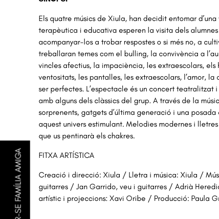
Els quatre músics de Xiula, han decidit entomar d’una
terapèutica i educativa esperen la visita dels 
acompanyar-los a trobar respostes o si més no, a culti
treballaran temes com el bulling, la 
convivència a l’aul
vincles 
afectius, la impaciència, les extraescolars, els 
ventositats, les pantalles, les extraescolars, l’amor, la 
ser perfectes. 
L’espectacle és un concert teatralitzat 
amb alguns dels clàssics del grup. A través de la músic
sorprenents, gatgets d’última 
aquest univers estimulant. 
Melodies modernes i lletres 
que us pentinarà els chakres.
FER-SE FAMÍLIA AMIGA
FITXA ARTÍSTICA
Creació i direcció: Xiula / Lletra i música: Xiula / Mús
guitarres / Jan Garrido, veu i guitarres / Adrià Heredi
artístic i projeccions: Xavi Oribe / Producció: Paula G