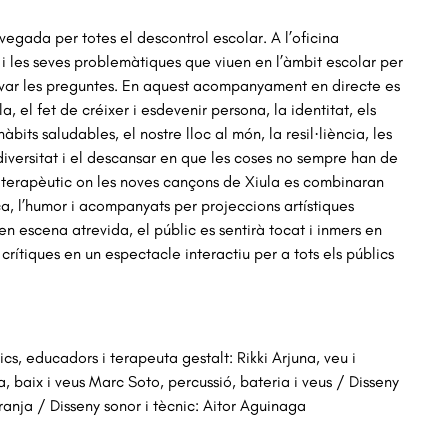
 vegada per totes el 
descontrol escolar. A l’oficina 
alumnes i les seves problemàtiques que viuen en l’àmbit escolar per 
var les preguntes. 
En aquest acompanyament en directe es 
a, el fet de créixer i esdevenir persona, la identitat, els 
hàbits saludables, el nostre lloc al 
món, la resil·liència, les 
diversitat i el descansar en que les coses no sempre han de 
i terapèutic on les noves cançons de Xiula 
es combinaran 
a, l’humor 
i acompanyats per projeccions artístiques 
generació i una posada en escena atrevida, el públic es sentirà tocat i inmers en 
crítiques en un espectacle interactiu per a tots els 
públics 
ics, educadors i terapeuta gestalt: Rikki Arjuna, veu i
a, baix i veus Marc Soto, percussió, bateria i veus / Disseny
ranja / Disseny sonor i tècnic: Aitor Aguinaga