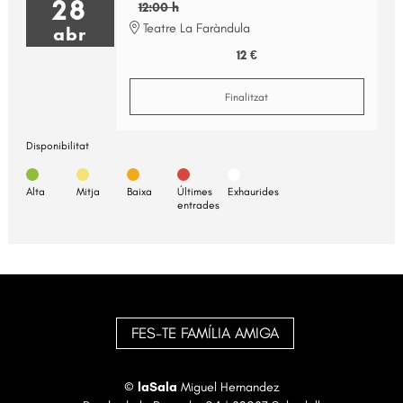
28
12:00 h
Teatre La Faràndula
abr
12 €
Finalitzat
Disponibilitat
Alta
Mitja
Baixa
Últimes
Exhaurides
entrades
FES-TE FAMÍLIA AMIGA
©
laSala
Miguel Hernandez