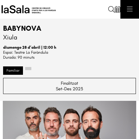
Cerca
BABYNOVA
Xiula
diumenge 28 d’abril
|
12:00 h
Teatre La Faràndula
Durada:
90 minuts
Familiar
Finalitzat
Set-Des 2023