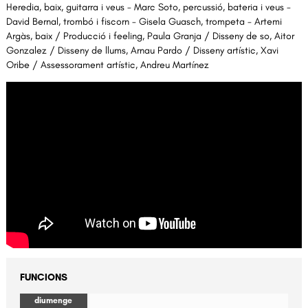
Heredia, baix, guitarra i veus - Marc Soto, percussió, bateria i veus -
David Bernal, trombó i fiscorn - Gisela Guasch, trompeta - Artemi
Argàs, baix / Producció i feeling, Paula Granja / Disseny de so, Aitor
Gonzalez / Disseny de llums, Arnau Pardo / Disseny artístic, Xavi
Oribe / Assessorament artístic, Andreu Martínez
FUNCIONS
diumenge