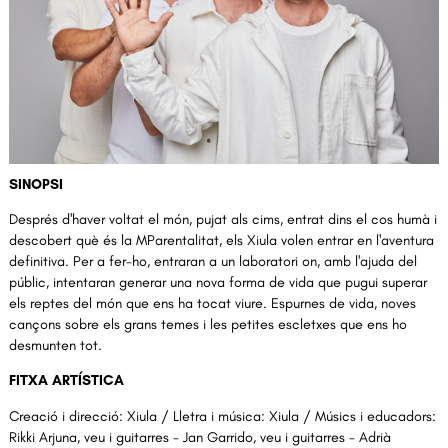
Diapositiva 1 de 1
SINOPSI
Després d'haver voltat el món, pujat als cims, entrat dins el cos humà i
descobert què és la MParentalitat, els Xiula volen entrar en l'aventura
definitiva. Per a fer-ho, entraran a un laboratori on, amb l'ajuda del
públic, intentaran generar una nova forma de vida que pugui superar
els reptes del món que ens ha tocat viure. Espurnes de vida, noves
cançons sobre els grans temes i les petites escletxes que ens ho
desmunten tot.
FITXA ARTÍSTICA
Creació i direcció: Xiula / Lletra i música: Xiula / Músics i educadors:
Rikki Arjuna, veu i guitarres - Jan Garrido, veu i guitarres - Adrià