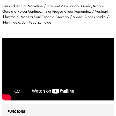
Guió i direcció: Markeliñe / Intèrprets: Fernando Barado, Natalia
Garcia o Nerea Martinez, Itziar Fragua o Ioar Fernandez / Vestuari i
il·lustració: Marieta Soul Espacio Creativo / Vídeo: Alphax studio /
Il·luminació: Jon Kepa Zumalde
FUNCIONS