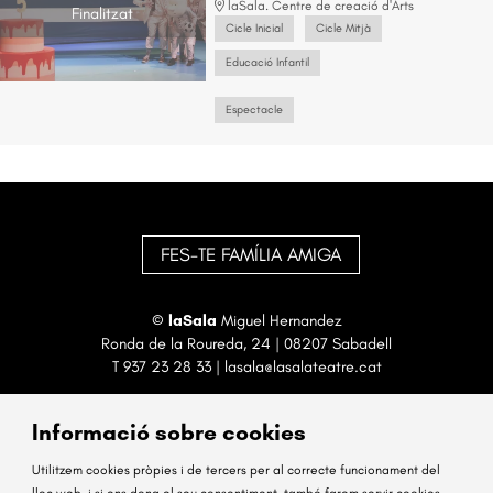
laSala. Centre de creació d'Arts
Finalitzat
Cicle Inicial
Cicle Mitjà
Educació Infantil
Espectacle
FES-TE FAMÍLIA AMIGA
©
laSala
Miguel Hernandez
Ronda de la Roureda, 24 | 08207 Sabadell
T
937 23 28 33
|
lasala@lasalateatre.cat
Informació sobre cookies
Utilitzem cookies pròpies i de tercers per al correcte funcionament del