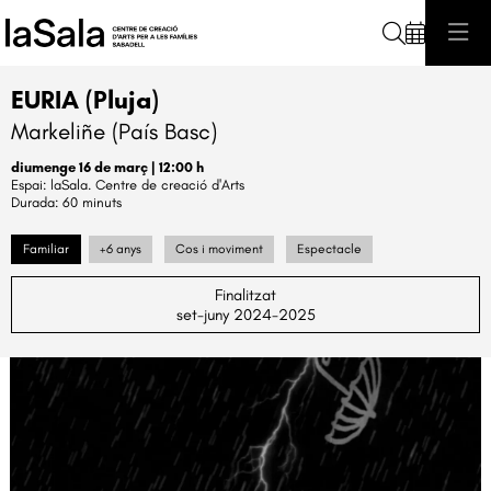
Cerca
EURIA (Pluja)
Markeliñe (País Basc)
diumenge 16 de març
|
12:00 h
laSala. Centre de creació d'Arts
Durada:
60 minuts
Familiar
+6 anys
Cos i moviment
Espectacle
Finalitzat
set-juny 2024-2025