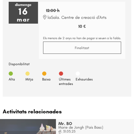
diumenge
16
12:00 h
laSala. Centre de creació d'Arts
mar
10 €
Els menors de 2 anys no han de pagar si seuen a la falda.
Finalitzat
Disponibilitat
Alta
Mitja
Baixa
Últimes
Exhaurides
entrades
Activitats relacionades
Mr. BO
Marie de Jongh (País Basc)
dl. 31.03.25