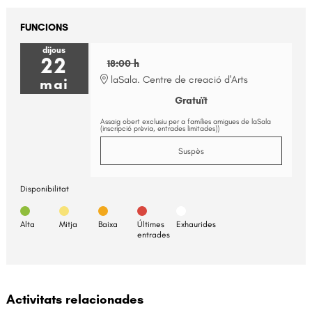
FUNCIONS
dijous
22
18:00 h
laSala. Centre de creació d'Arts
mai
Gratuït
Assaig obert exclusiu per a famílies amigues de laSala
(inscripció prèvia, entrades limitades))
Suspès
Disponibilitat
Alta
Mitja
Baixa
Últimes
Exhaurides
entrades
Activitats relacionades