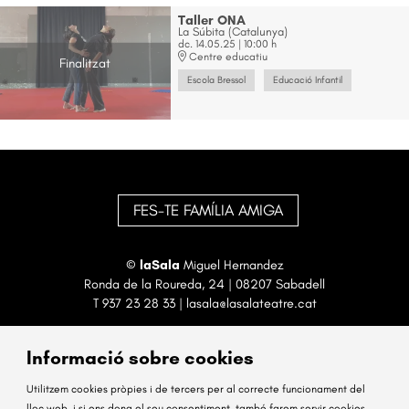
Taller ONA
La Súbita (Catalunya)
dc. 14.05.25
|
10:00 h
Centre educatiu
Finalitzat
Escola Bressol
Educació Infantil
FES-TE FAMÍLIA AMIGA
©
laSala
Miguel Hernandez
Ronda de la Roureda, 24 | 08207 Sabadell
T
937 23 28 33
|
lasala@lasalateatre.cat
Informació sobre cookies
Utilitzem cookies pròpies i de tercers per al correcte funcionament del
lloc web, i si ens dona el seu consentiment, també farem servir cookies