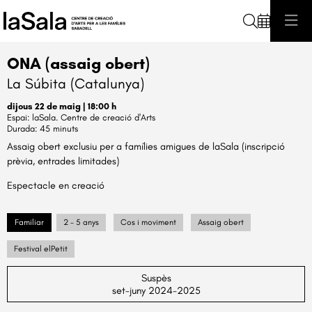
Cerca
ONA (assaig obert)
La Súbita (Catalunya)
dijous 22 de maig
|
18:00 h
laSala. Centre de creació d'Arts
Durada:
45 minuts
Assaig obert exclusiu per a famílies amigues de laSala (inscripció
prèvia, entrades limitades)
Espectacle en creació
Familiar
2 - 5 anys
Cos i moviment
Assaig obert
Festival elPetit
Suspès
set-juny 2024-2025