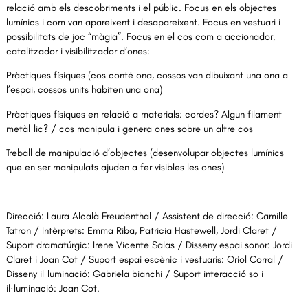
relació amb els descobriments i el públic. Focus en els objectes
lumínics i com van apareixent i desapareixent. Focus en vestuari i
possibilitats de joc “màgia”. Focus en el cos com a accionador,
catalitzador i visibilitzador d‘ones:
Pràctiques físiques (cos conté ona, cossos van dibuixant una ona a
l’espai, cossos units habiten una ona)
Pràctiques físiques en relació a materials: cordes? Algun filament
metàl·lic? / cos manipula i genera ones sobre un altre cos
Treball de manipulació d’objectes (desenvolupar objectes lumínics
que en ser manipulats ajuden a fer visibles les ones)
Direcció: Laura Alcalà Freudenthal / Assistent de direcció: Camille
Tatron / Intèrprets: Emma Riba, Patricia Hastewell, Jordi Claret /
Suport dramatúrgic: Irene Vicente Salas / Disseny espai sonor: Jordi
Claret i Joan Cot / Suport espai escènic i vestuaris: Oriol Corral /
Disseny il·luminació: Gabriela bianchi / Suport interacció so i
il·luminació: Joan Cot.