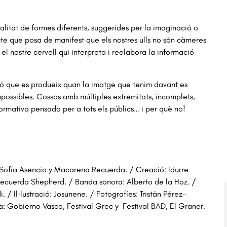
ealitat de formes diferents, suggerides per la imaginació o
cte que posa de manifest que els nostres ulls no són càmeres
el nostre cervell qui interpreta i reelabora la informació
usió que es produeix quan la imatge que tenim davant es
mpossibles. Cossos amb múltiples extremitats, incomplets,
rmativa pensada per a tots els públics… i per què no!
Sofía Asencio y Macarena Recuerda. / Creació: Idurre
Recuerda Shepherd. / Banda sonora: Alberto de la Hoz. /
 / Il·lustració: Josunene. / Fotografíes: Tristán Pérez-
ra: Gobierno Vasco, Festival Grec y Festival BAD, El Graner,