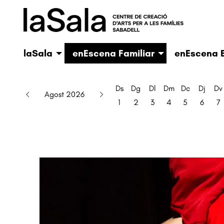
laSala
enEscena Familiar
enEscena E
Ds
Dg
Dl
Dm
Dc
Dj
Dv
Agost 2026
1
2
3
4
5
6
7