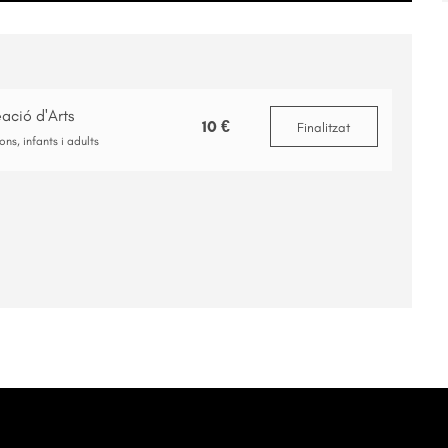
ació d'Arts
10 €
Finalitzat
s, infants i adults