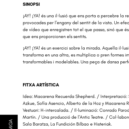
SINOPSI
¡AY! ¡YA! és una il·lusió que ens porta a percebre la r
provocades per l’engany del sentit de la vista. Un efe
de vídeo que enregistren tot el que passa, sinó que és 
que ens proporcionen els sentits.
¡AY! ¡YA! és un exercici sobre la mirada. Aquella il·l
transforma en una altra, es multiplica o pren formes i
transformables i modelables. Una peça de dansa perfo
FITXA ARTÍSTICA
Idea: Macarena Recuerda Shepherd. / Interpretació: 
Azkue, Sofía Asencio, Alberto de la Hoz y Macarena 
Vestuari: H-intercalada. / Il·luminació: Conrado Parodi.
Martín. / Una producció de l'Antic Teatre. / Col·labo
Sala Baratza, La Fundición Bilbao e Histeriak.