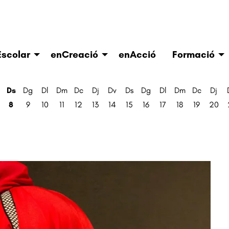
scolar
enCreació
enAcció
Formació
Ds
Dg
Dl
Dm
Dc
Dj
Dv
Ds
Dg
Dl
Dm
Dc
Dj
8
9
10
11
12
13
14
15
16
17
18
19
20