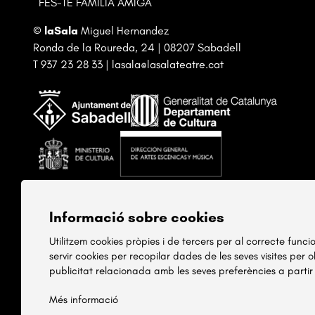
FES-TE FAMÍLIA AMIGA
©
laSala
Miguel Hernandez
Ronda de la Roureda, 24 | 08207 Sabadell
T
937 23 28 33
|
lasala@lasalateatre.cat
Informació sobre cookies
Utilitzem cookies pròpies i de tercers per al correcte func
servir cookies per recopilar dades de les seves visites per 
publicitat relacionada amb les seves preferències a partir
Més informació