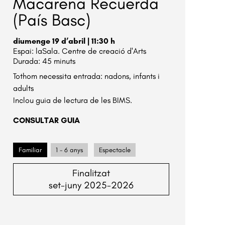
Macarena Recuerda
(País Basc)
diumenge 19 d’abril
|
11:30 h
laSala. Centre de creació d'Arts
Durada:
45 minuts
Tothom necessita entrada: nadons, infants i
adults
Inclou guia de lectura de les BIMS.
CONSULTAR GUIA
Familiar
1 - 6 anys
Espectacle
Finalitzat
set-juny 2025-2026