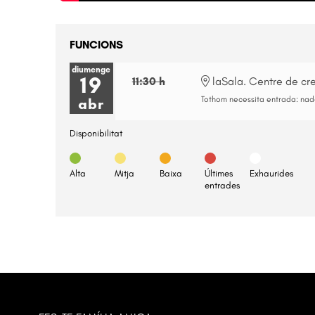
FUNCIONS
diumenge
19
11:30 h
laSala. Centre de cre
Tothom necessita entrada: nadon
abr
Disponibilitat
Alta
Mitja
Baixa
Últimes
Exhaurides
entrades