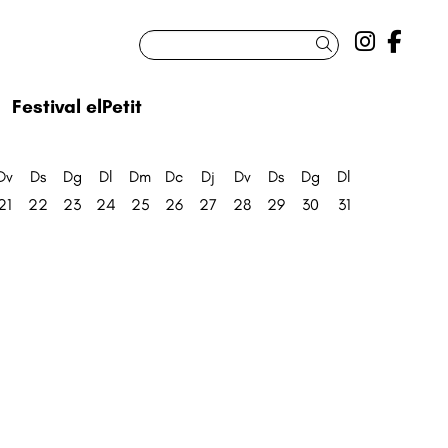
Link a 
Link
Cercar
Festival elPetit
Dv
Ds
Dg
Dl
Dm
Dc
Dj
Dv
Ds
Dg
Dl
21
22
23
24
25
26
27
28
29
30
31