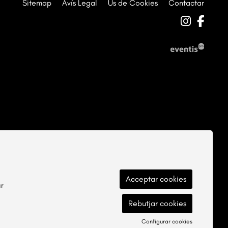
Sitemap
|
Avís Legal
|
Ús de Cookies
|
Contactar
Link a 
Link
Acceptar cookies
ar
Rebutjar cookies
Configurar cookies