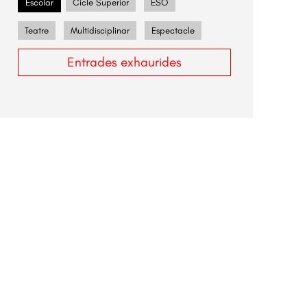
Escolar
Cicle Superior
ESO
Teatre
Multidisciplinar
Espectacle
Entrades exhaurides