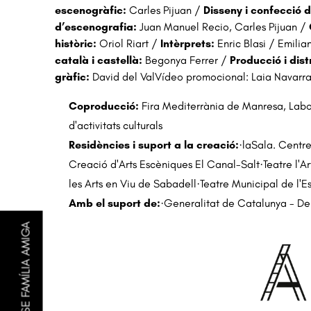
escenogràfic:
Carles Pijuan /
Disseny i confecció 
d’escenografia:
Juan Manuel Recio, Carles Pijuan /
històric:
Oriol Riart /
Intèrprets:
Enric Blasi / Emilia
català i castellà:
Begonya Ferrer /
Producció i dist
gràfic:
David del ValVídeo promocional: Laia Navarr
Coproducció:
Fira Mediterrània de Manresa, Labor
d'activitats culturals
Residències i suport a la creació:
·laSala. Centr
Creació d'Arts Escèniques El Canal-Salt·Teatre l'Ar
les Arts en Viu de Sabadell·Teatre Municipal de l'E
Amb el suport de:
·Generalitat de Catalunya - D
FER-SE FAMÍLIA AMIGA