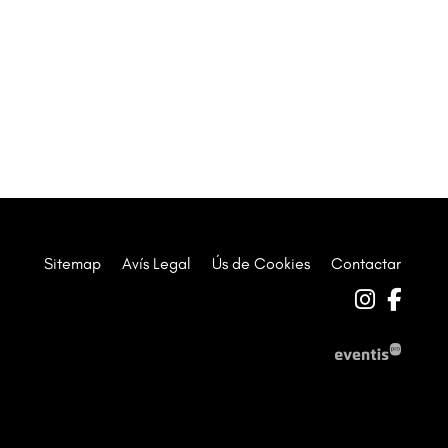
Sitemap
|
Avís Legal
|
Ús de Cookies
|
Contactar
Link a 
Link