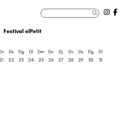
Link a 
Link
Cercar
Festival elPetit
Dv
Ds
Dg
Dl
Dm
Dc
Dj
Dv
Ds
Dg
Dl
21
22
23
24
25
26
27
28
29
30
31