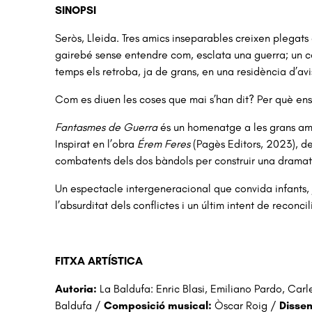
SINOPSI
Seròs, Lleida. Tres amics inseparables creixen plegats e
gairebé sense entendre com, esclata una guerra; un c
temps els retroba, ja de grans, en una residència d’avi
Com es diuen les coses que mai s’han dit? Per què ens
Fantasmes de Guerra
és un homenatge a les grans ami
Inspirat en l’obra
Érem Feres
(Pagès Editors, 2023), de 
combatents dels dos bàndols per construir una dramat
Un espectacle intergeneracional que convida infants, jo
l’absurditat dels conflictes i un últim intent de reconc
FITXA ARTÍSTICA
Autoria:
La Baldufa: Enric Blasi, Emiliano Pardo, Car
Baldufa /
Composició musical:
Òscar Roig /
Dissen