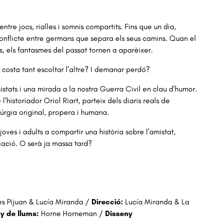
ntre jocs, rialles i somnis compartits. Fins que un dia,
onflicte entre germans que separa els seus camins. Quan el
s, els fantasmes del passat tornen a aparèixer.
 costa tant escoltar l’altre? I demanar perdó?
stats i una mirada a la nostra Guerra Civil en clau d’humor.
l’historiador Oriol Riart, parteix dels diaris reals de
úrgia original, propera i humana.
ves i adults a compartir una història sobre l’amistat,
iliació. O serà ja massa tard?
les Pijuan & Lucía Miranda /
Direcció:
Lucía Miranda & La
y de llums:
Horne Horneman /
Disseny