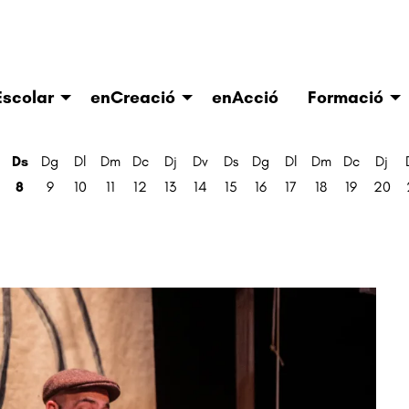
scolar
enCreació
enAcció
Formació
Ds
Dg
Dl
Dm
Dc
Dj
Dv
Ds
Dg
Dl
Dm
Dc
Dj
8
9
10
11
12
13
14
15
16
17
18
19
20