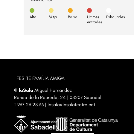
Alta
Mitja
Baixa
Últimes
Exhaurides
entrades
FES-TE FAMÍLIA AMIGA
©
laSala
Miguel Hernandez
Ronda de la Roureda, 24 | 08207 Sabadell
T
937 23 28 33
|
lasala@lasalateatre.cat