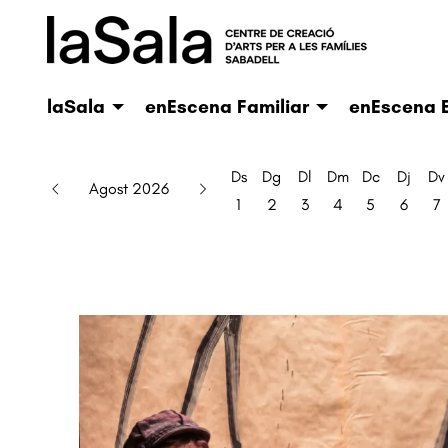
laSala
enEscena Familiar
enEscena E
Ds
Dg
Dl
Dm
Dc
Dj
Dv
Agost 2026
1
2
3
4
5
6
7