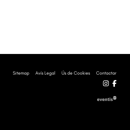
Sitemap
|
Avís Legal
|
Ús de Cookies
|
Contactar
Link a 
Link