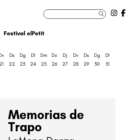
Link a 
Link
Cercar
Festival elPetit
Dv
Ds
Dg
Dl
Dm
Dc
Dj
Dv
Ds
Dg
Dl
21
22
23
24
25
26
27
28
29
30
31
Memorias de
Trapo