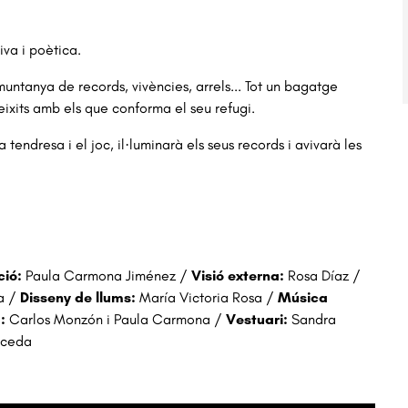
va i poètica.
muntanya de records, vivències, arrels... Tot un bagatge
teixits amb els que conforma el seu refugi.
endresa i el joc, il·luminarà els seus records i avivarà les
ció:
Paula Carmona Jiménez /
Visió externa:
Rosa Díaz /
a /
Disseny de llums:
María Victoria Rosa /
Música
a:
Carlos Monzón i Paula Carmona /
Vestuari:
Sandra
auceda