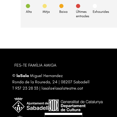
Alta
Mitja
Baixa
Últimes
Exhaurides
entrades
FES-TE FAMÍLIA AMIGA
©
laSala
Miguel Hernandez
Ronda de la Roureda, 24 | 08207 Sabadell
T
937 23 28 33
|
lasala@lasalateatre.cat