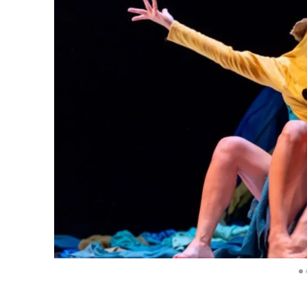
Diapositiva 1 de 7: Memorias de trapo | LaMona Danz