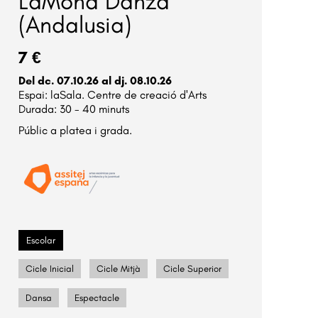
LaMona Danza
(Andalusia)
7 €
Del dc. 07.10.26
al dj. 08.10.26
laSala. Centre de creació d'Arts
Durada:
30 - 40 minuts
Públic a platea i grada.
Escolar
Cicle Inicial
Cicle Mitjà
Cicle Superior
Dansa
Espectacle