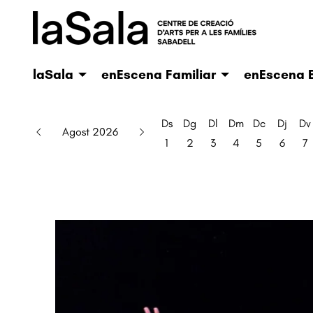
laSala
enEscena Familiar
enEscena E
Ds
Dg
Dl
Dm
Dc
Dj
Dv
Agost 2026
1
2
3
4
5
6
7