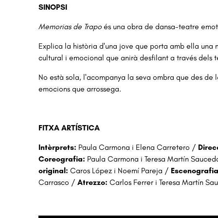
SINOPSI
Memorias de Trapo
és una obra de dansa-teatre emoti
Explica la història d'una jove que porta amb ella una 
cultural i emocional que anirà desfilant a través dels 
No està sola, l'acompanya la seva ombra que des de la t
emocions que arrossega.
FITXA ARTÍSTICA
Intèrprets:
Paula Carmona i Elena Carretero /
Direc
Coreografia:
Paula Carmona i Teresa Martín Sauced
original:
Caros López i Noemí Pareja /
Escenografi
Carrasco /
Atrezzo:
Carlos Ferrer i Teresa Martín S