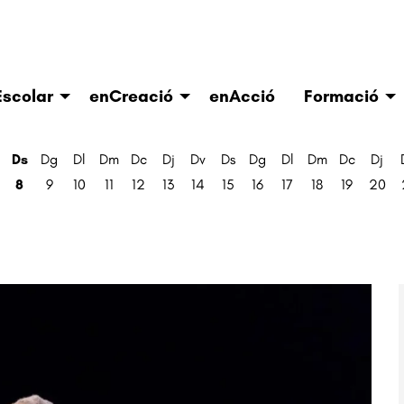
scolar
enCreació
enAcció
Formació
Ds
Dg
Dl
Dm
Dc
Dj
Dv
Ds
Dg
Dl
Dm
Dc
Dj
8
9
10
11
12
13
14
15
16
17
18
19
20