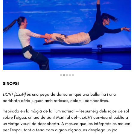
Diapositiva 2 de 5: LiCHT (LLuM) | Dadodans | © Ben Van Duin
SINOPSI
LiCHT (LLuM)
 és una peça de dansa en què una ballarina i una 
acròbata aèria juguen amb reflexos, colors i perspectives.
Inspirada en la màgia de la llum natural —l’espurneig dels rajos de sol 
sobre l’aigua, un arc de Sant Martí al cel—, 
LiCHT 
convida el públic a 
un viatge visual de descoberta. A mesura que les intèrprets es mouen 
per l’espai, tant a terra com a gran alçada, es desplega un joc 