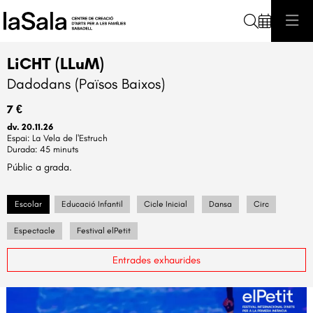
Cerca
LiCHT (LLuM)
Dadodans (Països Baixos)
7 €
dv. 20.11.26
La Vela de l'Estruch
Durada:
45 minuts
Públic a grada.
Escolar
Educació Infantil
Cicle Inicial
Dansa
Circ
Espectacle
Festival elPetit
Entrades exhaurides