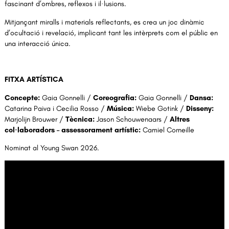
fascinant d’ombres, reflexos i il·lusions.
Mitjançant miralls i materials reflectants, es crea un joc dinàmic 
d’ocultació i revelació, implicant tant les intèrprets com el públic en 
una interacció única.
FITXA ARTÍSTICA
Concepte:
 Gaia Gonnelli / 
Coreografia: 
Gaia Gonnelli / 
Dansa: 
Catarina Paiva i Cecilia Rosso / 
Música: 
Wiebe Gotink / 
Disseny: 
Marjolijn Brouwer / 
Tècnica: 
Jason Schouwenaars / 
Altres 
col·laboradors – assessorament artístic: 
Camiel Corneille
Nominat al Young Swan 2026.