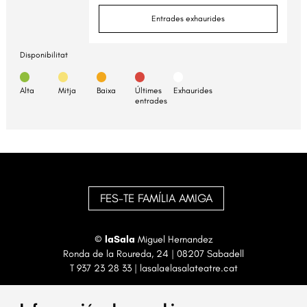
Entrades exhaurides
Disponibilitat
Alta
Mitja
Baixa
Últimes
Exhaurides
entrades
FES-TE FAMÍLIA AMIGA
©
laSala
Miguel Hernandez
Ronda de la Roureda, 24 | 08207 Sabadell
T
937 23 28 33
|
lasala@lasalateatre.cat