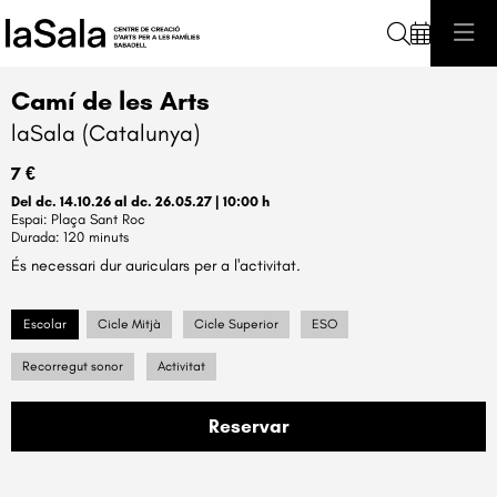
Cerca
Camí de les Arts
laSala (Catalunya)
7 €
Del dc. 14.10.26
al dc. 26.05.27
|
10:00 h
Plaça Sant Roc
Durada:
120 minuts
És necessari dur auriculars per a l'activitat.
Escolar
Cicle Mitjà
Cicle Superior
ESO
Recorregut sonor
Activitat
Reservar