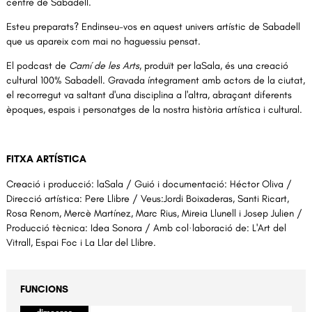
centre de Sabadell.
Esteu preparats? Endinseu-vos en aquest univers artístic de Sabadell
que us apareix com mai no haguessiu pensat.
El podcast de
Camí de les Arts
, produït per laSala, és una creació
cultural 100% Sabadell. Gravada íntegrament amb actors de la ciutat,
el recorregut va saltant d'una disciplina a l'altra, abraçant diferents
èpoques, espais i personatges de la nostra història artística i cultural.
FITXA ARTÍSTICA
Creació i producció: laSala / Guió i documentació: Héctor Oliva /
Direcció artística: Pere Llibre / Veus:Jordi Boixaderas, Santi Ricart,
Rosa Renom, Mercè Martínez, Marc Rius, Mireia Llunell i Josep Julien /
Producció tècnica: Idea Sonora / Amb col·laboració de: L'Art del
Vitrall, Espai Foc i La Llar del Llibre.
FUNCIONS