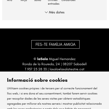
Alta
Mitja
Baixa
Últimes
Exhaurides
entrades
Més dates
FES-TE FAMÍLIA AMIGA
©
laSala
Miguel Hernandez
Ronda de la Roureda, 24 | 08207 Sabadell
T
937 23 28 33
|
lasala@lasalateatre.cat
Informació sobre cookies
Utilitzem cookies pròpies i de tercers per al correcte funcionament del
lloc web, i si ens dona el seu consentiment, també farem servir cookies
per recopilar dades de les seves visites per obtenir estadístiques
Sitemap
Avís Legal
Ús de Cookies
Contactar
agregades per millorar els nostres serveis i mostrar publicitat relacionada
amb les seves preferències a partir dels seus hàbits de navegació.