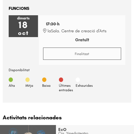
FUNCIONS
dimarts
18
17:30 h
laSala. Centre de creació d'Arts
oct
Gratuït
Finalitzat
Disponibilitat
Alta
Mitja
Baixa
Últimes
Exhaurides
entrades
Activitats relacionades
EcO
Cia. Ymedioteatro