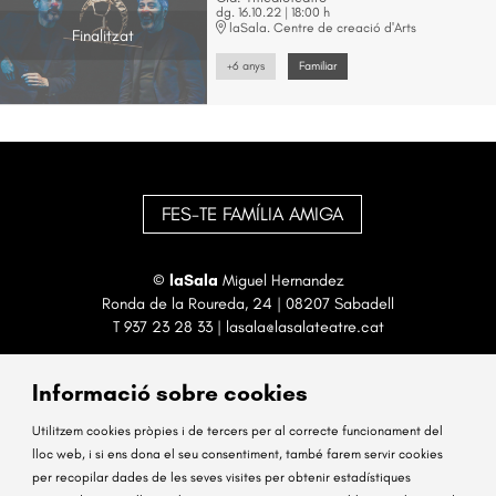
dg. 16.10.22
|
18:00 h
laSala. Centre de creació d'Arts
Finalitzat
+6 anys
Familiar
FES-TE FAMÍLIA AMIGA
©
laSala
Miguel Hernandez
Ronda de la Roureda, 24 | 08207 Sabadell
T
937 23 28 33
|
lasala@lasalateatre.cat
Informació sobre cookies
Utilitzem cookies pròpies i de tercers per al correcte funcionament del
lloc web, i si ens dona el seu consentiment, també farem servir cookies
per recopilar dades de les seves visites per obtenir estadístiques
Sitemap
Avís Legal
Ús de Cookies
Contactar