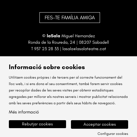
FES-TE FAMÍLIA AMIGA
©
laSala
Miguel Hernandez
Ronda de la Roureda, 24 | 08207 Sabadell
T
937 23 28 33
|
lasala@lasalateatre.cat
Informació sobre cookies
Utilitzem cookies pròpies i de tercers per al correcte funcionament del
lloc web, i si ens dona el seu consentiment, també farem servir cookies
per recopilar dades de les seves visites per obtenir estadístiques
Sitemap
Avís Legal
Ús de Cookies
Contactar
agregades per millorar els nostres serveis i mostrar publicitat relacionada
amb les seves preferències a partir dels seus hàbits de navegació.
Link a instagram
Link a facebook
Més informació
Rebutjar cookies
Acceptar cookies
Configurar cookies