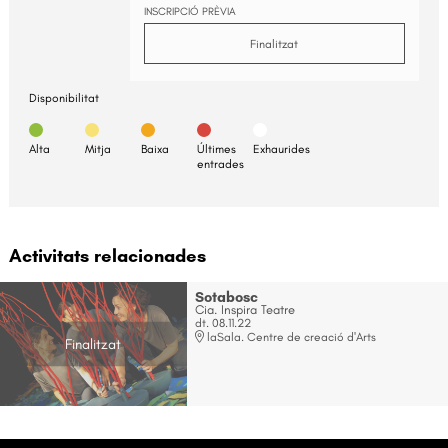
INSCRIPCIÓ PRÈVIA
Finalitzat
Disponibilitat
Alta
Mitja
Baixa
Últimes
Exhaurides
entrades
Activitats relacionades
Sotabosc
Cia. Inspira Teatre
dt. 08.11.22
laSala. Centre de creació d'Arts
Finalitzat