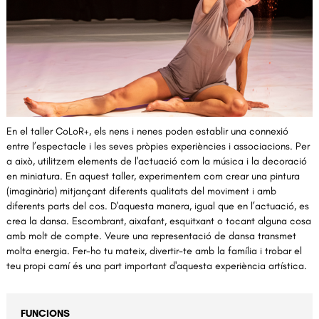
Diapositiva 1 de 1
En el taller CoLoR+, els nens i nenes poden establir una connexió 
entre l’espectacle i les seves pròpies experiències i associacions. Per 
a això, utilitzem elements de l'actuació com la música i la decoració 
en miniatura. En aquest taller, experimentem com crear una pintura 
(imaginària) mitjançant diferents qualitats del moviment i amb 
diferents parts del cos. D'aquesta manera, igual que en l’actuació, es 
crea la dansa. Escombrant, aixafant, esquitxant o tocant alguna cosa 
amb molt de compte. Veure una representació de dansa transmet 
molta energia. Fer-ho tu mateix, divertir-te amb la família i trobar el 
teu propi camí és una part important d'aquesta experiència artística. 
FUNCIONS