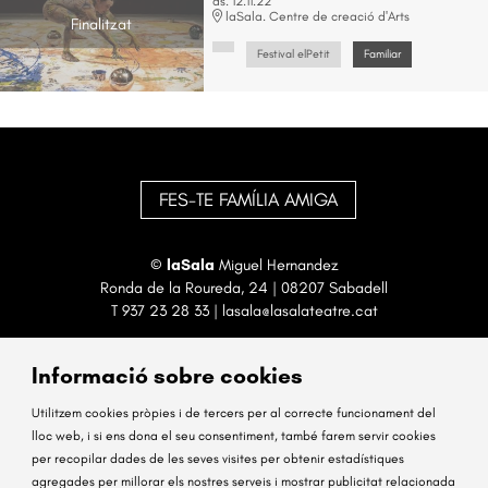
ds. 12.11.22
laSala. Centre de creació d'Arts
Finalitzat
Festival elPetit
Familiar
FES-TE FAMÍLIA AMIGA
©
laSala
Miguel Hernandez
Ronda de la Roureda, 24 | 08207 Sabadell
T
937 23 28 33
|
lasala@lasalateatre.cat
Informació sobre cookies
Utilitzem cookies pròpies i de tercers per al correcte funcionament del
lloc web, i si ens dona el seu consentiment, també farem servir cookies
per recopilar dades de les seves visites per obtenir estadístiques
Sitemap
Avís Legal
Ús de Cookies
Contactar
agregades per millorar els nostres serveis i mostrar publicitat relacionada