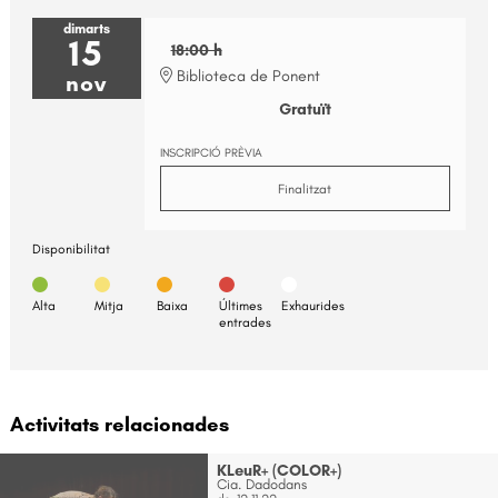
dimarts
15
18:00 h
Biblioteca de Ponent
nov
Gratuït
INSCRIPCIÓ PRÈVIA
Finalitzat
Disponibilitat
Alta
Mitja
Baixa
Últimes
Exhaurides
entrades
Activitats relacionades
KLeuR+ (COLOR+)
Cia. Dadodans