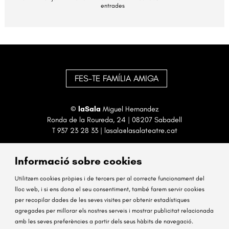
entrades
FES-TE FAMÍLIA AMIGA
©
laSala
Miguel Hernandez
Ronda de la Roureda, 24 | 08207 Sabadell
T
937 23 28 33
|
lasala@lasalateatre.cat
Informació sobre cookies
Utilitzem cookies pròpies i de tercers per al correcte funcionament del
lloc web, i si ens dona el seu consentiment, també farem servir cookies
per recopilar dades de les seves visites per obtenir estadístiques
Sitemap
Avís Legal
Ús de Cookies
Contactar
agregades per millorar els nostres serveis i mostrar publicitat relacionada
amb les seves preferències a partir dels seus hàbits de navegació.
Link a instagram
Link a facebook