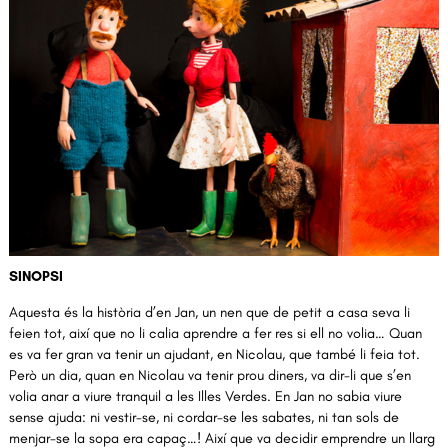
Diapositiva 1 de 1
SINOPSI
Aquesta és la història d’en Jan, un nen que de petit a casa seva li
feien tot, així que no li calia aprendre a fer res si ell no volia… Quan
es va fer gran va tenir un ajudant, en Nicolau, que també li feia tot.
Però un dia, quan en Nicolau va tenir prou diners, va dir-li que s’en
volia anar a viure tranquil a les Illes Verdes. En Jan no sabia viure
sense ajuda: ni vestir-se, ni cordar-se les sabates, ni tan sols de
menjar-se la sopa era capaç…! Així que va decidir emprendre un llarg