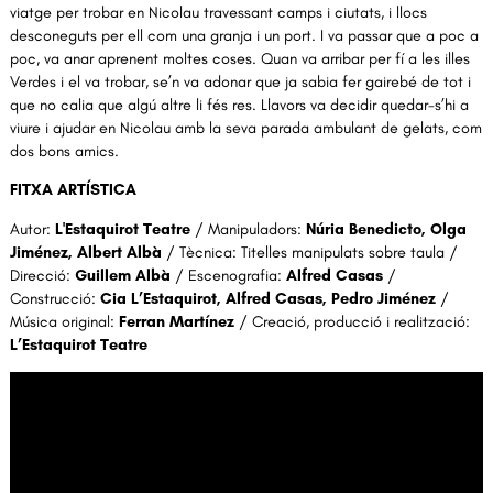
viatge per trobar en Nicolau travessant camps i ciutats, i llocs
desconeguts per ell com una granja i un port. I va passar que a poc a
poc, va anar aprenent moltes coses. Quan va arribar per fí a les illes
Verdes i el va trobar, se’n va adonar que ja sabia fer gairebé de tot i
que no calia que algú altre li fés res. Llavors va decidir quedar-s’hi a
viure i ajudar en Nicolau amb la seva parada ambulant de gelats, com
dos bons amics.
FITXA ARTÍSTICA
Autor:
L'Estaquirot Teatre
/ Manipuladors:
Núria Benedicto, Olga
Jiménez, Albert Albà
/ Tècnica: Titelles manipulats sobre taula /
Direcció:
Guillem Albà
/ Escenografia:
Alfred Casas
/
Construcció:
Cia L’Estaquirot, Alfred Casas, Pedro Jiménez
/
Música original:
Ferran Martínez
/ Creació, producció i realització:
L’Estaquirot Teatre