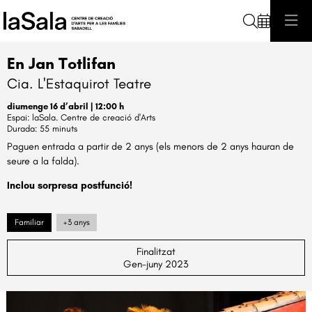
Cerca
En Jan Totlifan
Cia. L'Estaquirot Teatre
diumenge 16 d’abril
|
12:00 h
laSala. Centre de creació d'Arts
Durada:
55 minuts
Paguen entrada a partir de 2 anys (els menors de 2 anys hauran de
seure a la falda).
Inclou sorpresa postfunció!
Familiar
+3 anys
Finalitzat
Gen-juny 2023