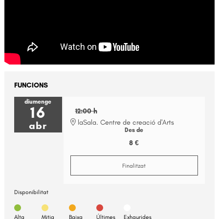
FUNCIONS
diumenge
16
12:00 h
laSala. Centre de creació d'Arts
abr
Des de
8 €
Finalitzat
Disponibilitat
Alta
Mitja
Baixa
Últimes
Exhaurides