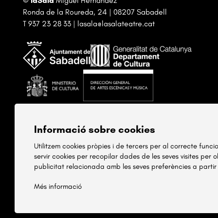
©
laSala
Miguel Hernandez
Ronda de la Roureda, 24 | 08207 Sabadell
T
937 23 28 33
|
lasala@lasalateatre.cat
Informació sobre cookies
Utilitzem cookies pròpies i de tercers per al correcte func
servir cookies per recopilar dades de les seves visites per 
publicitat relacionada amb les seves preferències a partir
Més informació