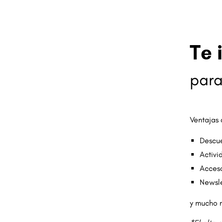
Diapositiva 1 de 1: Entrades 25/26
Te 
para
Ventajas
Descue
Activi
Acceso
Newsle
y mucho 