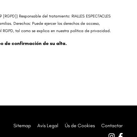
679 [RGPD]) Responsable del tratamiento: RIALLES ESPECTACLES
familias. Derechos: Puede ejercer los derechos de acceso,
n el RGPD, tal como se explica en nuestra política de privacidad.
eo de confirmación de su alta.
Sitemap
|
Avís Legal
|
Ús de Cookies
|
Contactar
Link a 
Link