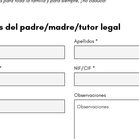
es para toda la familia y para siempre, ¡no caduca!
s del padre/madre/tutor legal
*
Apellidos
*
*
NIF/CIF
*
Observaciones