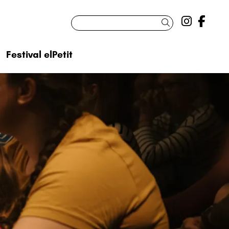
Link a 
Link
Cercar
Festival elPetit