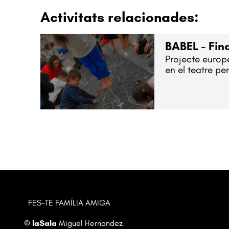
Activitats relacionades:
BABEL - Fina
Projecte europe
en el teatre per
FES-TE FAMÍLIA AMIGA
©
laSala
Miguel Hernandez