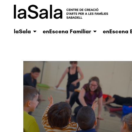
laSala
enEscena Familiar
enEscena E