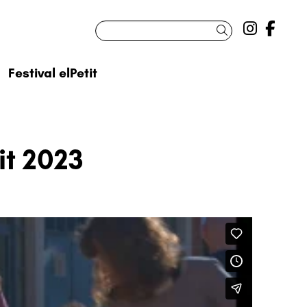
Link a 
Link
Cercar
Festival elPetit
it 2023