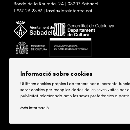
Ronda de la Roureda, 24 | 08207 Sabadell
T
937 23 28 33
|
lasala@lasalateatre.cat
Informació sobre cookies
Utilitzem cookies pròpies i de tercers per al correcte func
servir cookies per recopilar dades de les seves visites per 
publicitat relacionada amb les seves preferències a partir
Més informació