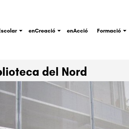
scolar
enCreació
enAcció
Formació
blioteca del Nord