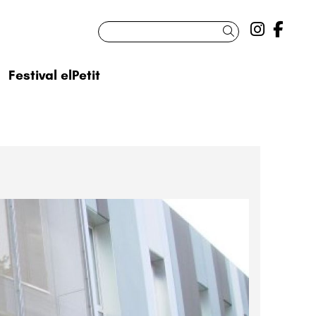
Link a 
Link
Cercar
Festival elPetit