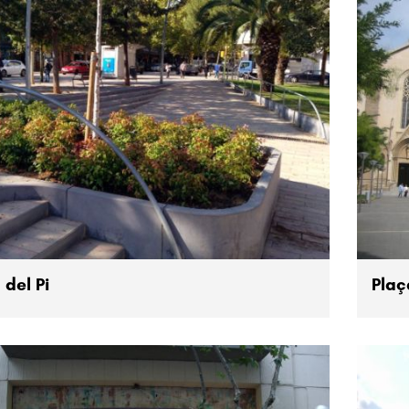
 del Pi
Plaç