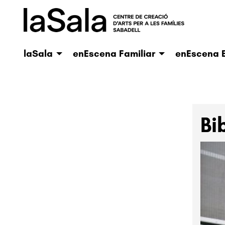
laSala
enEscena Familiar
enEscena E
Bi