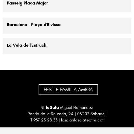
Passeig Plaça Major
Barcelona - Plaça d'Eivissa
La Vela de l'Estruch
FES-TE FAMÍLIA AMIGA
©
laSala
Miguel Hernandez
Ronda de la Roureda, 24 | 08207 Sabadell
T
937 23 28 33
|
lasala@lasalateatre.cat