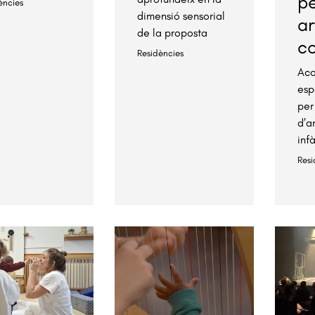
pe
ències
dimensió sensorial
ar
de la proposta
c
Residències
Ac
esp
per
d’a
inf
Resi