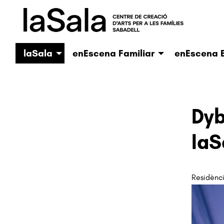
laSala
enEscena Familiar
enEscena E
Dyb
laS
Residènc