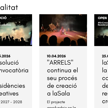
alitat
5.2026
10.04.2026
25.
solució
"ARRELS"
la
nvocatòria
continua el
la
seu procés
c
sidències
de creació
d
eatives
a laSala
re
cr
 2027 - 2028
El projecte
aprofundeix en la