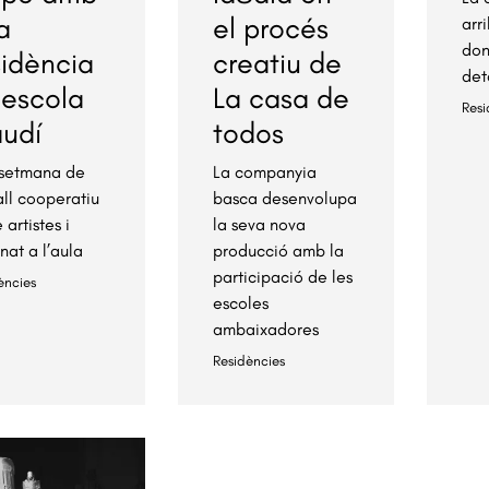
a
el procés
arr
don
sidència
creatiu de
det
’escola
La casa de
Resi
udí
todos
setmana de
La companyia
all cooperatiu
basca desenvolupa
 artistes i
la seva nova
nat a l’aula
producció amb la
participació de les
ències
escoles
ambaixadores
Residències