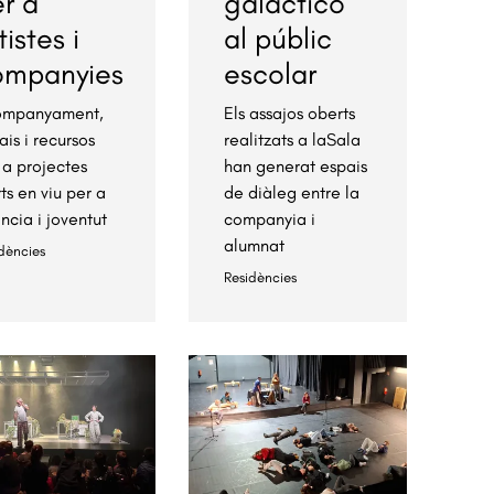
r a
galáctico"
tistes i
al públic
ompanyies
escolar
ompanyament,
Els assajos oberts
ais i recursos
realitzats a laSala
 a projectes
han generat espais
rts en viu per a
de diàleg entre la
ància i joventut
companyia i
alumnat
dències
Residències