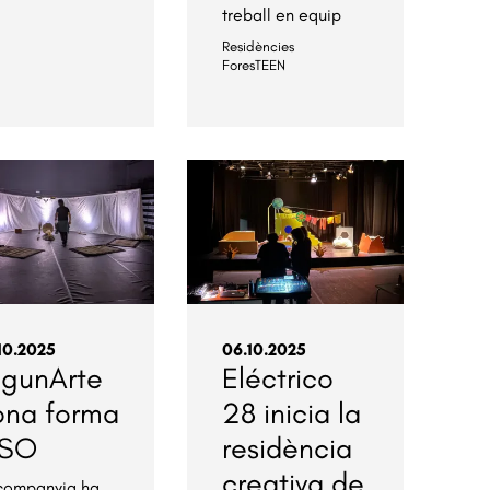
treball en equip
Residències
ForesTEEN
10.2025
06.10.2025
agunArte
Eléctrico
ona forma
28 inicia la
 SO
residència
creativa de
companyia ha