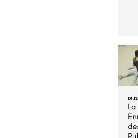
01.1
La
En
de
Pu