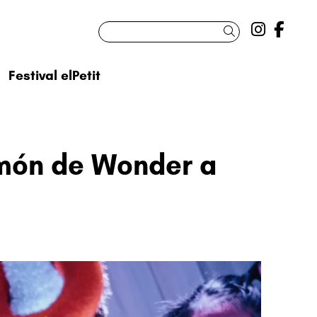
Link a 
Link
Cercar
Festival elPetit
món de Wonder a