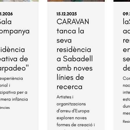
1.2026
15.12.2025
09.
Sala
CARAVAN
la
ompanya
tanca la
ac
seva
re
sidència
residència
en
eativa de
a Sabadell
se
arpadeo"
amb noves
d
línies de
experiència
Co
recerca
rial i
nac
icipativa per a
int
Artistes i
rimera infància
est
organitzacions
dur
ències
d’arreu d’Europa
me
exploren noves
Resi
formes de creació i