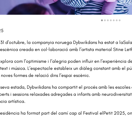
va 1 de 7: Residència tècnica - Wonder | © Artur Gavaldà
25
 31 d’octubre, la companyia noruega Dybwikdans ha estat a laSal
escènica creada en col·laboració amb l’artista material Stine Let
explora com l’optimisme i l’alegria poden influir en l’experiència d
 text i música. L’espectacle estableix un diàleg constant amb el púb
 noves formes de relació dins l’espai escènic.
 seva estada, Dybwikdans ha compartit el procés amb les escoles a
berts i sessions relaxades adreçades a infants amb neurodiversitat
cia artística.
esidència ha format part del camí cap al Festival elPetit 2025, on