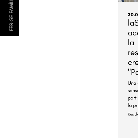
FER-SE FAMÍLIA AMIGA
30.0
la
ac
la
re
cr
"P
Una 
senso
part
la p
Resid