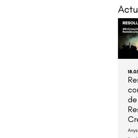
Actu
18.0
Re
co
de
Re
Cr
Anys