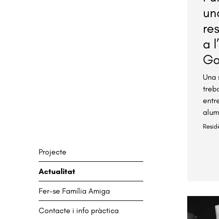
un
re
a l
Ga
Una 
treb
entre
alum
Resid
Projecte
Actualitat
Fer-se Família Amiga
Contacte i info pràctica