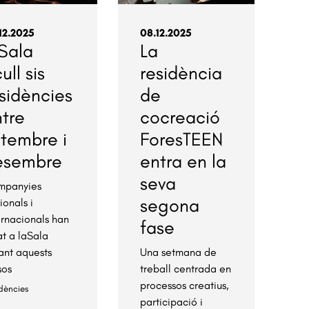
12.2025
08.12.2025
Sala
La
ull sis
residència
sidències
de
tre
cocreació
tembre i
ForesTEEN
esembre
entra en la
seva
mpanyies
segona
ionals i
ernacionals han
fase
at a laSala
ant aquests
Una setmana de
sos
treball centrada en
processos creatius,
dències
participació i