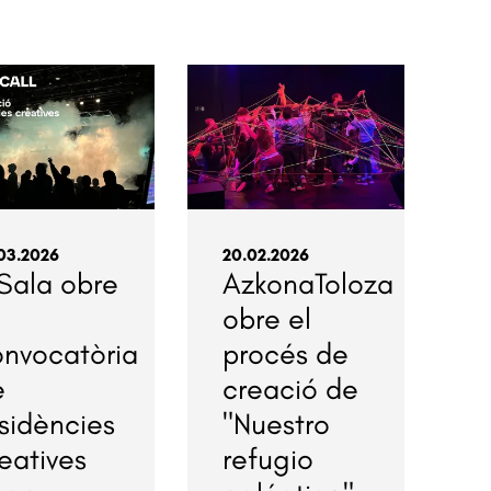
03.2026
20.02.2026
Sala obre
AzkonaToloza
obre el
onvocatòria
procés de
e
creació de
sidències
"Nuestro
eatives
refugio