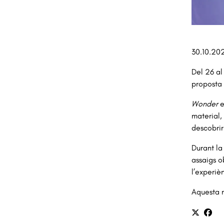
Diapositi
30.10.20
Del 26 al
proposta 
Wonder
 
material,
descobrir
Durant la
assaigs o
l’experièn
Aquesta r