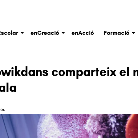
scolar
enCreació
enAcció
Formació
wikdans comparteix el 
ala
ies