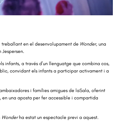
a treballant en el desenvolupament de 
Wonder
, una 
h Jespersen.
els infants, a través d’un llenguatge que combina cos, 
lic, convidant els infants a participar activament i a 
mbaixadores i famílies amigues de laSala, oferint 
, en una aposta per fer accessible i compartida 
 
Wonder
 ha estat un espectacle previ a aquest.