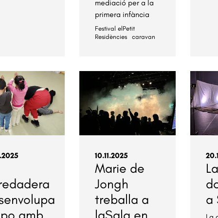
mediació per a la
primera infància
Festival elPetit
Residències
caravan
2.2025
10.11.2025
20.
Marie de
L
redadera
Jongh
d
senvolupa
treballa a
a
lpo amb
laSala en
La 