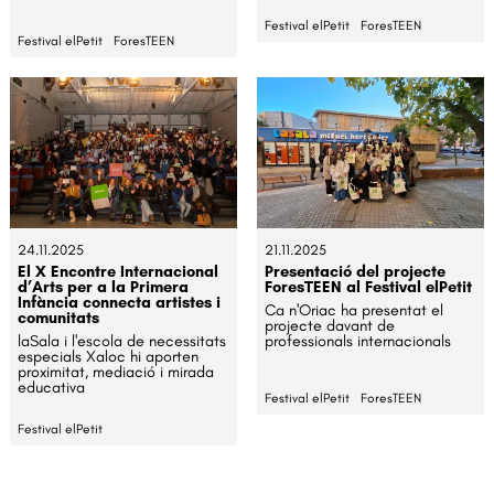
Festival elPetit
ForesTEEN
Festival elPetit
ForesTEEN
24.11.2025
21.11.2025
El X Encontre Internacional
Presentació del projecte
d’Arts per a la Primera
ForesTEEN al Festival elPetit
Infància connecta artistes i
Ca n'Oriac ha presentat el
comunitats
projecte davant de
laSala i l'escola de necessitats
professionals internacionals
especials Xaloc hi aporten
proximitat, mediació i mirada
educativa
Festival elPetit
ForesTEEN
Festival elPetit