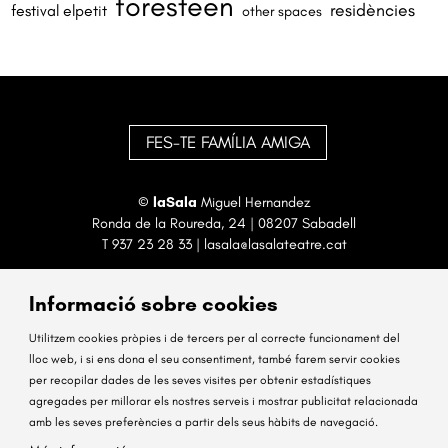
foresteen
residències
festival elpetit
other spaces
FES-TE FAMÍLIA AMIGA
©
laSala
Miguel Hernandez
Ronda de la Roureda, 24 | 08207 Sabadell
T
937 23 28 33
|
lasala@lasalateatre.cat
Informació sobre cookies
Utilitzem cookies pròpies i de tercers per al correcte funcionament del
lloc web, i si ens dona el seu consentiment, també farem servir cookies
per recopilar dades de les seves visites per obtenir estadístiques
Sitemap
Avís Legal
Ús de Cookies
Contactar
agregades per millorar els nostres serveis i mostrar publicitat relacionada
amb les seves preferències a partir dels seus hàbits de navegació.
Link a instagram
Link a facebook