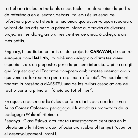
La trobada inclou entrada als espectacles, conferències de perfils
de referència en el sector, debats i tallers i és un espai de
referència per a artistes internacionals que desenvolupen recerca al
voltant de les arts per a la primera infància, a través de diversos
projectes i en diàleg amb altres centres de creació adreçats als
més petits.
Enguany, hi participaran artistes del projecte
CARAVAN
, de centres
europeus com
Het Lab
, i també una delegació d’artistes xilens
especialitzats en propostes per a la primera infància. Urpí ha afegit
que “aquest any a l’Encontre comptem amb artistes internacionals
que venen a fer recerca per a la primera infància”. “Especialment,
tindrem la presència d'ASSITEJ, una de les millors associacions de
teatre per a la primera infància de tot el món”.
En aquesta desena edició, les conferenciants destacades seran
Àuria Gómez Galceran, pedagoga, il·lustradora i promotora de la
pedagogia Waldorf-Steiner a
Espanya i Clara Eslava, arquitecta i investigadora centrada en la
relació amb la infància que reflexionaran sobre el temps i l’espai en
el desenvolupament infantil.