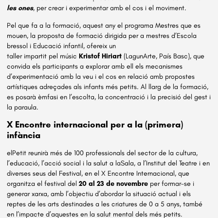
les ones
, per crear i experimentar amb el cos i el moviment.
Pel que fa a la formació, aquest any el programa Mestres que es
mouen, la proposta de formació dirigida per a mestres d’Escola
bressol i Educació infantil, ofereix un
taller impartit pel músic
Kristof Hiriart
(LagunArte, País Basc), que
convida els participants a explorar amb ell els mecanismes
d’experimentació amb la veu i el cos en relació amb propostes
artístiques adreçades als infants més petits. Al llarg de la formació,
es posarà èmfasi en l’escolta, la concentració i la precisió del gest i
la paraula.
X Encontre internacional per a la (primera)
infància
elPetit reunirà més de 100 professionals del sector de la cultura,
l’educació, l’acció social i la salut a laSala, a l’Institut del Teatre i en
diverses seus del Festival, en el X Encontre Internacional, que
organitza el festival del
20 al 23 de novembre
per formar-se i
generar xarxa, amb l’objectiu d’abordar la situació actual i els
reptes de les arts destinades a les criatures de 0 a 5 anys, també
en l’impacte d’aquestes en la salut mental dels més petits.