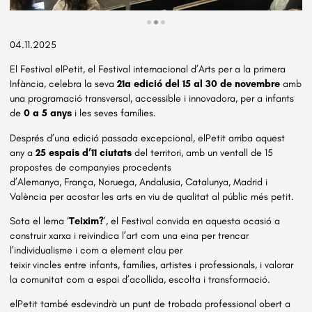
Diapositiva 2 de 3: Rdp elPetit 2025
04.11.2025
El Festival elPetit, el Festival internacional d’Arts per a la primera
Infància, celebra la seva
21a edició del 15 al 30 de novembre
amb
una programació transversal, accessible i innovadora, per a infants
de
0 a 5 anys
i les seves famílies.
Després d’una edició passada excepcional, elPetit arriba aquest
any a
25 espais d’11 ciutats
del territori, amb un ventall de 15
propostes de companyies procedents
d’Alemanya, França, Noruega, Andalusia, Catalunya, Madrid i
València per acostar les arts en viu de qualitat al públic més petit.
Sota el lema ‘
Teixim?
’, el Festival convida en aquesta ocasió a
construir xarxa i reivindica l’art com una eina per trencar
l’individualisme i com a element clau per
teixir vincles entre infants, famílies, artistes i professionals, i valorar
la comunitat com a espai d’acollida, escolta i transformació.
elPetit també esdevindrà un punt de trobada professional obert a