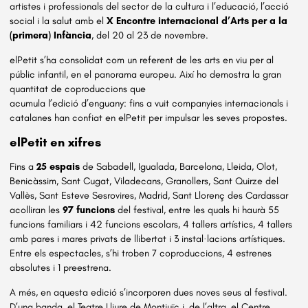
artistes i professionals del sector de la cultura i l’educació, l’acció
social i la salut amb el
X Encontre internacional d’Arts per a la
(primera) Infància
, del 20 al 23 de novembre.
elPetit s’ha consolidat com un referent de les arts en viu per al
públic infantil, en el panorama europeu. Així ho demostra la gran
quantitat de coproduccions que
acumula l’edició d’enguany: fins a vuit companyies internacionals i
catalanes han confiat en elPetit per impulsar les seves propostes.
elPetit en xifres
Fins a
25 espais
de Sabadell, Igualada, Barcelona, Lleida, Olot,
Benicàssim, Sant Cugat, Viladecans, Granollers, Sant Quirze del
Vallès, Sant Esteve Sesrovires, Madrid, Sant Llorenç des Cardassar
acolliran les
97 funcions
del festival, entre les quals hi haurà 55
funcions familiars i 42 funcions escolars, 4 tallers artístics, 4 tallers
amb pares i mares privats de llibertat i 3 instal·lacions artístiques.
Entre els espectacles, s’hi troben 7 coproduccions, 4 estrenes
absolutes i 1 preestrena.
A més, en aquesta edició s’incorporen dues noves seus al festival.
D’una banda, el Teatre Lliure de Montjuïc i, de l’altra, el Centre