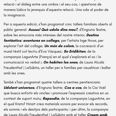
relació i el diàleg entre una ombra i el seu cos, i qüestiona de
manera lúdica la jerarquia d’aquesta relació. Una oda al poder de
la imaginació.
Per a aquesta edició, s’han programat cinc tallers familiars oberts al
públic general:
Auuuu! Què udola dins meu?
, d’Engruna Teatre,
sobre les emocions més intenses del nostre interior,
Destins
fantàstics: aventures en collage
,
per l’artista Inge Nows, per
explorar l’art del collage;
Un món de color
s
, la cocreació d’un
mural tèxtil col·lectiu d’Eva Vázquez;
So Eridikitan
, de la
companyia LagunArte (França) en el qual s’explorarà el so i la
comunicació no verbal i,
On habiten les ones
, de Laura Alcalà
Freudenthal | LaSúbita, un taller per a famílies per visualitzar i ballar
amb les ones.
També s’han programat quatre tallers a centres penitenciaris:
Udolant universos
, d’Engruna Teatre;
Cos a cos
, de la Cia Voël
que busca enfortir els vincles i promoure l’expressió creativa en un
context de suport mutu;
Rapsodia
, de la companyia LagunArte, en
el qual Kristof Hiriart crea materials sonors per evocar els records,
els somnis i els desitjos dels participants; i per últim, la companyia
de Laura Alcalà Freudenthal | LaSúbita amb el taller
Creem amb