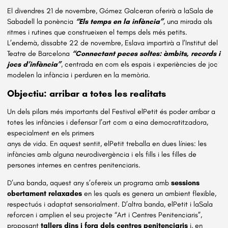
El divendres 21 de novembre, Gómez Galceran oferirà a laSala de
Sabadell la ponència
“Els temps en la infància”
, una mirada als
ritmes i rutines que construeixen el temps dels més petits.
L’endemà, dissabte 22 de novembre, Eslava impartirà a l’Institut del
Teatre de Barcelona
“Connectant peces soltes: àmbits, records i
jocs d’infància”
, centrada en com els espais i experiències de joc
modelen la infància i perduren en la memòria.
Objectiu: arribar a totes les realitats
Un dels pilars més importants del Festival elPetit és poder arribar a
totes les infàncies i defensar l’art com a eina democratitzadora,
especialment en els primers
anys de vida. En aquest sentit, elPetit treballa en dues línies: les
infàncies amb alguna neurodivergència i els fills i les filles de
persones internes en centres penitenciaris.
D’una banda, aquest any s’ofereix un programa amb
sessions
obertament relaxades
en les quals es genera un ambient flexible,
respectuós i adaptat sensorialment. D’altra banda, elPetit i laSala
reforcen i amplien el seu projecte “Art i Centres Penitenciaris”,
proposant
tallers dins i fora dels centres penitenciaris
i, en