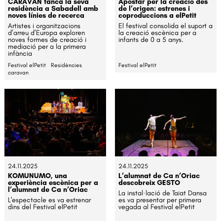
CARAVAN tanca la seva
Apostar per la creació des
residència a Sabadell amb
de l’origen: estrenes i
noves línies de recerca
coproduccions a elPetit
Artistes i organitzacions
El festival consolida el suport a
d’arreu d’Europa exploren
la creació escènica per a
noves formes de creació i
infants de 0 a 5 anys.
mediació per a la primera
infància
Festival elPetit
Residències
Festival elPetit
caravan
24.11.2025
24.11.2025
KOMUNUMO, una
L’alumnat de Ca n’Oriac
experiència escènica per a
descobreix GESTO
l’alumnat de Ca n’Oriac
La instal·lació de Taiat Dansa
L'espectacle es va estrenar
es va presentar per primera
dins del Festival elPetit
vegada al Festival elPetit