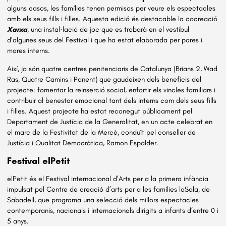
alguns casos, les famílies tenen permisos per veure els espectacles
amb els seus fills i filles. Aquesta edició és destacable la cocreació
Xarxa
, una instal·lació de joc que es trobarà en el vestíbul
d’algunes seus del Festival i que ha estat elaborada per pares i
mares interns.
Així, ja són quatre centres penitenciaris de Catalunya (Brians 2, Wad
Ras, Quatre Camins i Ponent) que gaudeixen dels beneficis del
projecte: fomentar la reinserció social, enfortir els vincles familiars i
contribuir al benestar emocional tant dels interns com dels seus fills
i filles. Aquest projecte ha estat reconegut públicament pel
Departament de Justícia de la Generalitat, en un acte celebrat en
el marc de la Festivitat de la Mercè, conduït pel conseller de
Justícia i Qualitat Democràtica, Ramon Espalder.
Festival elPetit
elPetit és el Festival internacional d’Arts per a la primera infància
impulsat pel Centre de creació d’arts per a les famílies laSala, de
Sabadell, que programa una selecció dels millors espectacles
contemporanis, nacionals i internacionals dirigits a infants d’entre 0 i
5 anys.