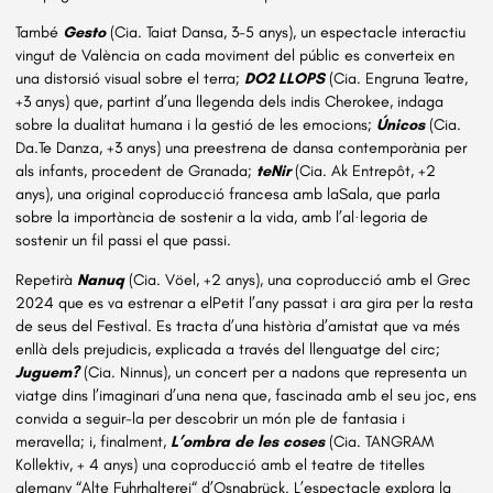
També
Gesto
(Cia. Taiat Dansa, 3-5 anys), un espectacle interactiu
vingut de València on cada moviment del públic es converteix en
una distorsió visual sobre el terra;
DO2 LLOPS
(Cia. Engruna Teatre,
+3 anys) que, partint d’una llegenda dels indis Cherokee, indaga
sobre la dualitat humana i la gestió de les emocions;
Únicos
(Cia.
Da.Te Danza, +3 anys) una preestrena de dansa contemporània per
als infants, procedent de Granada;
teNir
(Cia. Ak Entrepôt, +2
anys), una original coproducció francesa amb laSala, que parla
sobre la importància de sostenir a la vida, amb l’al·legoria de
sostenir un fil passi el que passi.
Repetirà
Nanuq
(Cia. Vöel, +2 anys), una coproducció amb el Grec
2024 que es va estrenar a elPetit l’any passat i ara gira per la resta
de seus del Festival. Es tracta d’una història d’amistat que va més
enllà dels prejudicis, explicada a través del llenguatge del circ;
Juguem?
(Cia. Ninnus), un concert per a nadons que representa un
viatge dins l’imaginari d’una nena que, fascinada amb el seu joc, ens
convida a seguir-la per descobrir un món ple de fantasia i
meravella; i, finalment,
L’ombra de les coses
(Cia. TANGRAM
Kollektiv, + 4 anys) una coproducció amb el teatre de titelles
alemany “Alte Fuhrhalterei“ d’Osnabrück. L’espectacle explora la