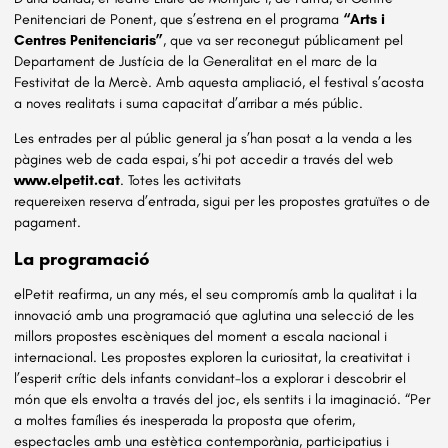
Penitenciari de Ponent, que s’estrena en el programa
“Arts i
Centres Penitenciaris”
, que va ser reconegut públicament pel
Departament de Justícia de la Generalitat en el marc de la
Festivitat de la Mercè. Amb aquesta ampliació, el festival s’acosta
a noves realitats i suma capacitat d’arribar a més públic.
Les entrades per al públic general ja s’han posat a la venda a les
pàgines web de cada espai, s’hi pot accedir a través del web
www.elpetit.cat
. Totes les activitats
requereixen reserva d’entrada, sigui per les propostes gratuïtes o de
pagament.
La programació
elPetit reafirma, un any més, el seu compromís amb la qualitat i la
innovació amb una programació que aglutina una selecció de les
millors propostes escèniques del moment a escala nacional i
internacional. Les propostes exploren la curiositat, la creativitat i
l’esperit crític dels infants convidant-los a explorar i descobrir el
món que els envolta a través del joc, els sentits i la imaginació. “Per
a moltes famílies és inesperada la proposta que oferim,
espectacles amb una estètica contemporània, participatius i