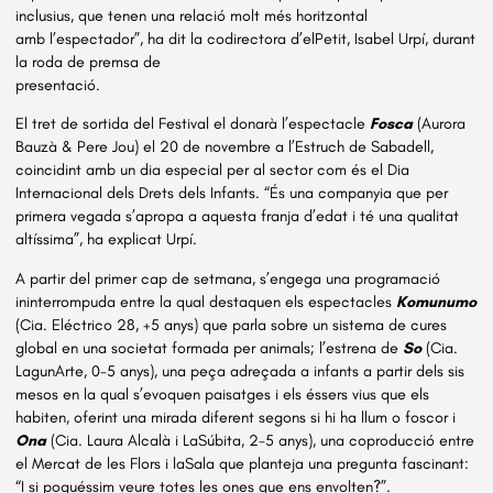
inclusius, que tenen una relació molt més horitzontal
amb l’espectador”, ha dit la codirectora d’elPetit, Isabel Urpí, durant
la roda de premsa de
presentació.
El tret de sortida del Festival el donarà l’espectacle
Fosca
(Aurora
Bauzà & Pere Jou) el 20 de novembre a l’Estruch de Sabadell,
coincidint amb un dia especial per al sector com és el Dia
Internacional dels Drets dels Infants. “És una companyia que per
primera vegada s’apropa a aquesta franja d’edat i té una qualitat
altíssima”, ha explicat Urpí.
A partir del primer cap de setmana, s’engega una programació
ininterrompuda entre la qual destaquen els espectacles
Komunumo
(Cia. Eléctrico 28, +5 anys) que parla sobre un sistema de cures
global en una societat formada per animals; l’estrena de
So
(Cia.
LagunArte, 0-5 anys), una peça adreçada a infants a partir dels sis
mesos en la qual s’evoquen paisatges i els éssers vius que els
habiten, oferint una mirada diferent segons si hi ha llum o foscor i
Ona
(Cia. Laura Alcalà i LaSúbita, 2-5 anys), una coproducció entre
el Mercat de les Flors i laSala que planteja una pregunta fascinant:
“I si poguéssim veure totes les ones que ens envolten?”.