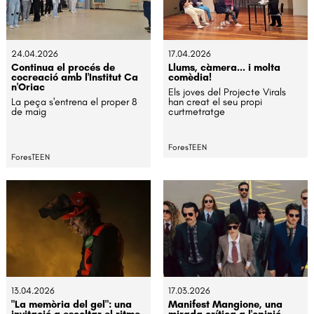
24.04.2026
17.04.2026
Continua el procés de
Llums, càmera... i molta
cocreació amb l'Institut Ca
comèdia!
n'Oriac
Els joves del Projecte Virals
La peça s'entrena el proper 8
han creat el seu propi
de maig
curtmetratge
ForesTEEN
ForesTEEN
13.04.2026
17.03.2026
"La memòria del gel": una
Manifest Mangione, una
invitació a escoltar el ritme
mirada crítica a l'opinió