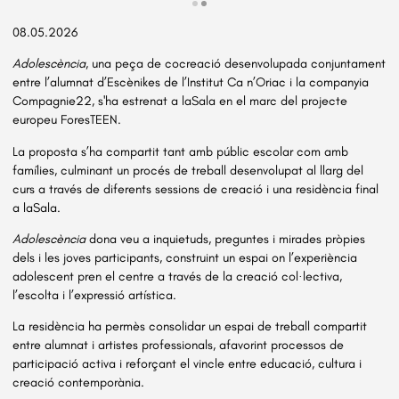
Diapositiva 2 de 2: Institut Ca n'Oriac & Compagnie 22 - Adolescènci
08.05.2026
Adolescència
, una peça de cocreació desenvolupada conjuntament
entre l’alumnat d’Escènikes de l’Institut Ca n’Oriac i la companyia
Compagnie22, s'ha estrenat a laSala en el marc del projecte
europeu ForesTEEN.
La proposta s’ha compartit tant amb públic escolar com amb
famílies, culminant un procés de treball desenvolupat al llarg del
curs a través de diferents sessions de creació i una residència final
a laSala.
Adolescència
dona veu a inquietuds, preguntes i mirades pròpies
dels i les joves participants, construint un espai on l’experiència
adolescent pren el centre a través de la creació col·lectiva,
l’escolta i l’expressió artística.
La residència ha permès consolidar un espai de treball compartit
entre alumnat i artistes professionals, afavorint processos de
participació activa i reforçant el vincle entre educació, cultura i
creació contemporània.