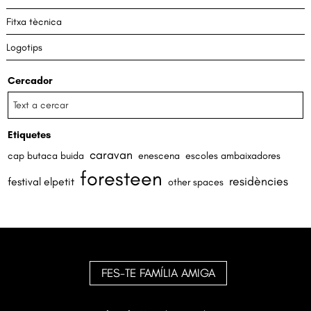
Fitxa tècnica
Logotips
Cercador
Etiquetes
caravan
cap butaca buida
enescena
escoles ambaixadores
foresteen
residències
festival elpetit
other spaces
FES-TE FAMÍLIA AMIGA