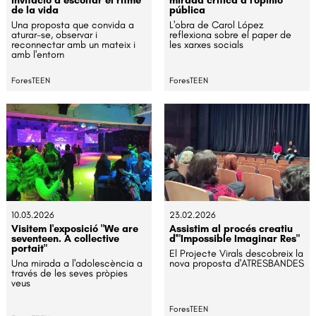
de la vida
pública
Una proposta que convida a
L'obra de Carol López
aturar-se, observar i
reflexiona sobre el paper de
reconnectar amb un mateix i
les xarxes socials
amb l'entorn
ForesTEEN
ForesTEEN
10.03.2026
23.02.2026
Visitem l'exposició "We are
Assistim al procés creatiu
seventeen. A collective
d'"Impossible Imaginar Res"
portait"
El Projecte Virals descobreix la
Una mirada a l'adolescència a
nova proposta d'ATRESBANDES
través de les seves pròpies
veus
ForesTEEN