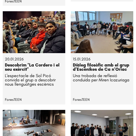
ForesTEEN
20.01.2026
15.01.2026
Descobrim "La Cordero i el
Diàleg filosòfic amb el grup
seu exèrcit"
d’Escènikes de Ca n’Oriac
L'espectacle de Sol Picó
Una trobada de reflexió
convida el grup a descobrir
conduïda per Miren Icazuriaga
nous llenguatges escènics
ForesTEEN
ForesTEEN