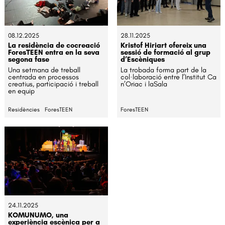
08.12.2025
28.11.2025
La residència de cocreació
Kristof Hiriart ofereix una
ForesTEEN entra en la seva
sessió de formació al grup
segona fase
d’Escèniques
Una setmana de treball
La trobada forma part de la
centrada en processos
col·laboració entre l’Institut Ca
creatius, participació i treball
n’Oriac i laSala
en equip
Residències
ForesTEEN
ForesTEEN
24.11.2025
KOMUNUMO, una
experiència escènica per a