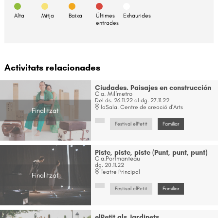
Alta
Mitja
Baixa
Últimes
Exhaurides
entrades
Activitats relacionades
Ciudades. Paisajes en construcción
Cia. Milímetro
Del ds. 26.11.22
al dg. 27.11.22
laSala. Centre de creació d'Arts
Finalitzat
Festival elPetit
Familiar
Piste, piste, piste (Punt, punt, punt)
Cia.Portmanteau
dg. 20.11.22
Teatre Principal
Finalitzat
Festival elPetit
Familiar
elPetit als Jardinets