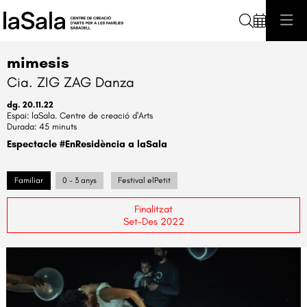
Cerca
mimesis
Cia. ZIG ZAG Danza
dg. 20.11.22
laSala. Centre de creació d'Arts
Durada:
45 minuts
Espectacle #EnResidència a laSala
Familiar
0 - 3 anys
Festival elPetit
Finalitzat
Set-Des 2022