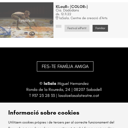
KLeuR+ (COLOR+)
Cia. Dadodans
ds. 12.11.22
laSala. Centre de creació d'Arts
Finalitzat
Festival elPetit
Familiar
FES-TE FAMÍLIA AMIGA
©
laSala
Miguel Hernandez
Ronda de la Roureda, 24 | 08207 Sabadell
T
937 23 28 33
|
lasala@lasalateatre.cat
Informació sobre cookies
Utilitzem cookies pròpies i de tercers per al correcte funcionament del