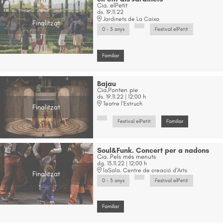
Cia. elPetit
ds. 19.11.22
Jardinets de La Caixa
Finalitzat
0 - 3 anys
Festival elPetit
Familiar
Bajau
Cia.Ponten pie
ds. 19.11.22
|
12:00 h
Teatre l'Estruch
Finalitzat
Festival elPetit
Familiar
Soul&Funk. Concert per a nadons
Cia. Pels més menuts
dg. 13.11.22
|
12:00 h
laSala. Centre de creació d'Arts
Finalitzat
0 - 3 anys
Festival elPetit
Familiar