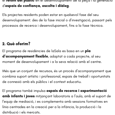
el
retorn del públic
en el desenvolupament de la peça i la generació
d’
espais de confiança, escolta i diàleg
.
Els projectes residents poden estar en qualsevol fase del seu
desenvolupament: des de la fase inicial o d’investigació, passant pels
processos de recerca i desenvolupament, fins a la fase tècnica.
2. Què oferim?
El programa de residències de laSala es basa en un
pla
d’acompanyament flexible
, adaptat a cada projecte, al seu
moment de desenvolupament i a la seva relació amb el centre.
Més que un conjunt de recursos, és un procés d’acompanyament que
combina suport artístic i professional, espais de treball i oportunitats
de connexió amb els públics i el context educatiu.
El programa també impulsa
espais de recerca i experimentació
amb infants i joves
mitjançant laboratoris a l’aula, amb el suport de
l’equip de mediació, i es complementa amb sessions formatives en
línia centrades en la creació per a la infància, la producció i la
distribució i els mercats.