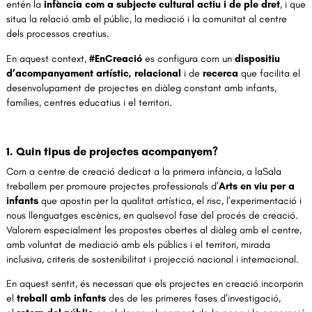
entén la
infància com a subjecte cultural actiu i de ple dret
, i que
situa la relació amb el públic, la mediació i la comunitat al centre
dels processos creatius.
En aquest context,
#EnCreació
es configura com un
dispositiu
d’acompanyament artístic, relacional
i de
recerca
que facilita el
desenvolupament de projectes en diàleg constant amb infants,
famílies, centres educatius i el territori.
1. Quin tipus de projectes acompanyem?
Com a centre de creació dedicat a la primera infància, a laSala
treballem per promoure projectes professionals d’
Arts en viu per a
infants
que apostin per la qualitat artística, el risc, l’experimentació i
nous llenguatges escènics, en qualsevol fase del procés de creació.
Valorem especialment les propostes obertes al diàleg amb el centre,
amb voluntat de mediació amb els públics i el territori, mirada
inclusiva, criteris de sostenibilitat i projecció nacional i internacional.
En aquest sentit, és necessari que els projectes en creació incorporin
el
treball amb infants
des de les primeres fases d’investigació,