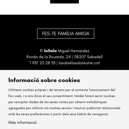
FES-TE FAMÍLIA AMIGA
©
laSala
Miguel Hernandez
Ronda de la Roureda, 24 | 08207 Sabadell
T
937 23 28 33
|
lasala@lasalateatre.cat
Informació sobre cookies
Utilitzem cookies pròpies i de tercers per al correcte funcionament del
lloc web, i si ens dona el seu consentiment, també farem servir cookies
per recopilar dades de les seves visites per obtenir estadístiques
Sitemap
Avís Legal
Ús de Cookies
Contactar
agregades per millorar els nostres serveis i mostrar publicitat relacionada
amb les seves preferències a partir dels seus hàbits de navegació.
Link a instagram
Link a facebook
Més informació