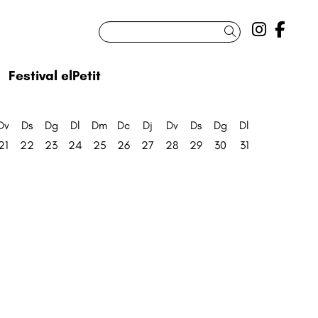
Link a 
Link
Cercar
Festival elPetit
Dv
Ds
Dg
Dl
Dm
Dc
Dj
Dv
Ds
Dg
Dl
21
22
23
24
25
26
27
28
29
30
31