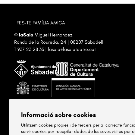
FES-TE FAMÍLIA AMIGA
©
laSala
Miguel Hernandez
Ronda de la Roureda, 24 | 08207 Sabadell
T
937 23 28 33
|
lasala@lasalateatre.cat
Informació sobre cookies
Utilitzem cookies pròpies i de tercers per al correcte func
servir cookies per recopilar dades de les seves visites per 