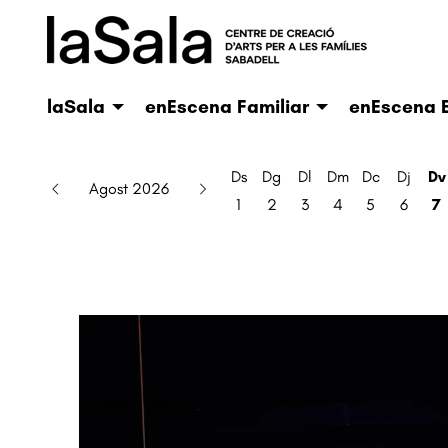
laSala
enEscena Familiar
enEscena E
Ds
Dg
Dl
Dm
Dc
Dj
Dv
Agost 2026
1
2
3
4
5
6
7