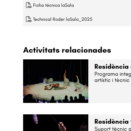
Ficha técnica laSala
Technical Roder laSala_2025
Activitats relacionades
Residència 
Programa inte
artístic i tècnic
Residència
Suport tècnic a