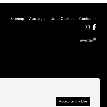
Sitemap
|
Avís Legal
|
Ús de Cookies
|
Contactar
Link a 
Link
Acceptar cookies
ar