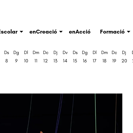
scolar
enCreació
enAcció
Formació
Ds
Dg
Dl
Dm
Dc
Dj
Dv
Ds
Dg
Dl
Dm
Dc
Dj
8
9
10
11
12
13
14
15
16
17
18
19
20