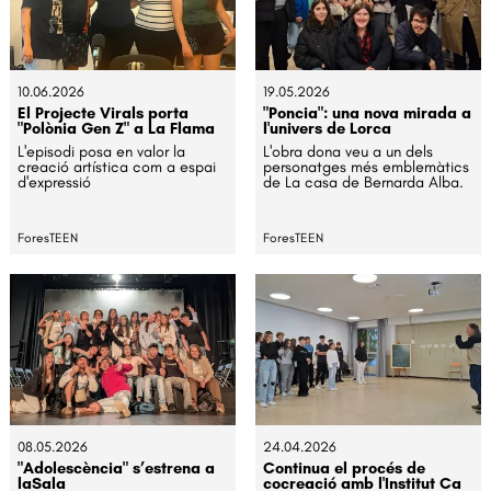
10.06.2026
19.05.2026
El Projecte Virals porta
"Poncia": una nova mirada a
"Polònia Gen Z" a La Flama
l'univers de Lorca
L'episodi posa en valor la
L'obra dona veu a un dels
creació artística com a espai
personatges més emblemàtics
d'expressió
de La casa de Bernarda Alba.
ForesTEEN
ForesTEEN
08.05.2026
24.04.2026
"Adolescència" s’estrena a
Continua el procés de
laSala
cocreació amb l'Institut Ca