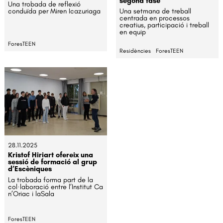
segona fase
Una trobada de reflexió
conduïda per Miren Icazuriaga
Una setmana de treball
centrada en processos
creatius, participació i treball
en equip
ForesTEEN
Residències
ForesTEEN
28.11.2025
Kristof Hiriart ofereix una
sessió de formació al grup
d’Escèniques
La trobada forma part de la
col·laboració entre l’Institut Ca
n’Oriac i laSala
ForesTEEN