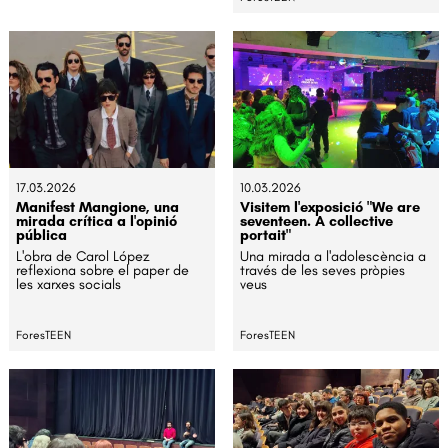
17.03.2026
10.03.2026
Manifest Mangione, una
Visitem l'exposició "We are
mirada crítica a l'opinió
seventeen. A collective
pública
portait"
L'obra de Carol López
Una mirada a l'adolescència a
reflexiona sobre el paper de
través de les seves pròpies
les xarxes socials
veus
ForesTEEN
ForesTEEN