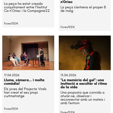
n'Oriac
La peça ha estat creada
conjuntament entre l’Institut
La peça s'entrena el proper 8
Ca n’Oriac i la Compagnie22
de maig
ForesTEEN
ForesTEEN
17.04.2026
13.04.2026
Llums, càmera... i molta
"La memòria del gel": una
comèdia!
invitació a escoltar el ritme
de la vida
Els joves del Projecte Virals
han creat el seu propi
Una proposta que convida a
curtmetratge
aturar-se, observar i
reconnectar amb un mateix i
amb l'entorn
ForesTEEN
ForesTEEN