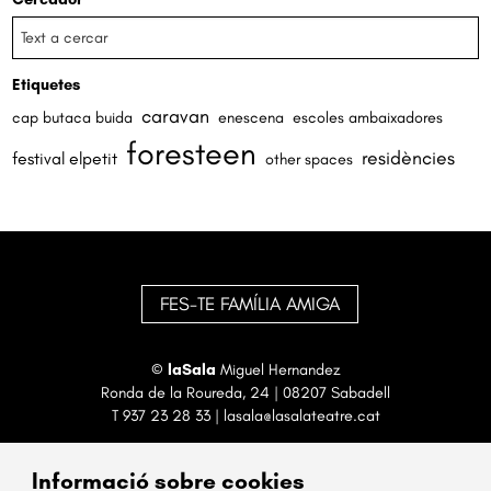
Etiquetes
caravan
cap butaca buida
enescena
escoles ambaixadores
foresteen
residències
festival elpetit
other spaces
FES-TE FAMÍLIA AMIGA
©
laSala
Miguel Hernandez
Ronda de la Roureda, 24 | 08207 Sabadell
T
937 23 28 33
|
lasala@lasalateatre.cat
Informació sobre cookies