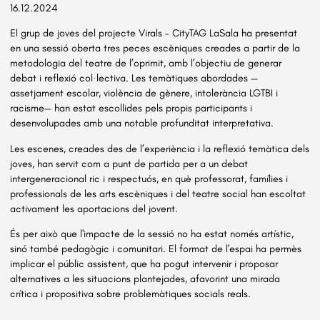
16.12.2024
El grup de joves del projecte Virals – CityTAG LaSala ha presentat
en una sessió oberta tres peces escèniques creades a partir de la
metodologia del teatre de l’oprimit, amb l’objectiu de generar
debat i reflexió col·lectiva. Les temàtiques abordades —
assetjament escolar, violència de gènere, intolerància LGTBI i
racisme— han estat escollides pels propis participants i
desenvolupades amb una notable profunditat interpretativa.
Les escenes, creades des de l’experiència i la reflexió temàtica dels
joves, han servit com a punt de partida per a un debat
intergeneracional ric i respectuós, en què professorat, famílies i
professionals de les arts escèniques i del teatre social han escoltat
activament les aportacions del jovent.
És per això que l'impacte de la sessió no ha estat només artístic,
sinó també pedagògic i comunitari. El format de l'espai ha permès
implicar el públic assistent, que ha pogut intervenir i proposar
alternatives a les situacions plantejades, afavorint una mirada
crítica i propositiva sobre problemàtiques socials reals.