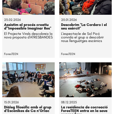
23.02.2026
20.01.2026
Assistim al procés creatiu
Descobrim "La Cordero i el
d'"Impossible Imaginar Res"
seu exèrcit"
El Projecte Virals descobreix la
L'espectacle de Sol Picó
nova proposta d'ATRESBANDES
convida el grup a descobrir
nous llenguatges escènics
ForesTEEN
ForesTEEN
15.01.2026
08.12.2025
Diàleg filosòfic amb el grup
La residència de cocreació
d’Escènikes de Ca n’Oriac
ForesTEEN entra en la seva