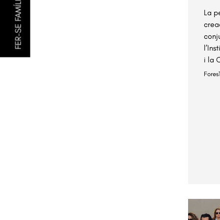
FER-SE FAMÍLIA AMIGA
La p
crea
conj
l’Ins
i la
Fores