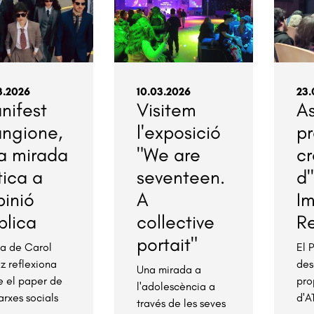
3.2026
10.03.2026
23.
nifest
Visitem
As
ngione,
l'exposició
p
a mirada
"We are
cr
tica a
seventeen.
d'
pinió
A
I
blica
collective
R
portait"
ra de Carol
El 
z reflexiona
des
Una mirada a
e el paper de
pro
l'adolescència a
arxes socials
d'
través de les seves