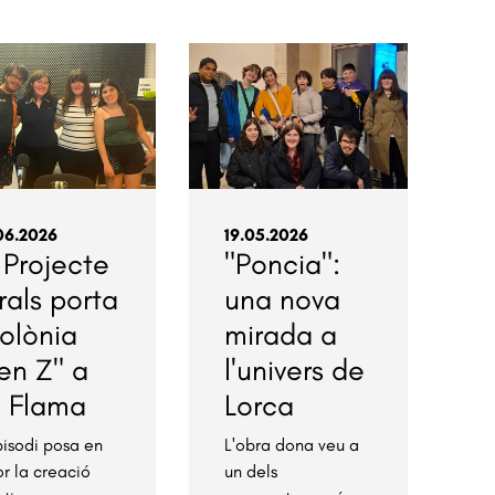
06.2026
19.05.2026
 Projecte
"Poncia":
rals porta
una nova
olònia
mirada a
en Z" a
l'univers de
a Flama
Lorca
pisodi posa en
L'obra dona veu a
or la creació
un dels