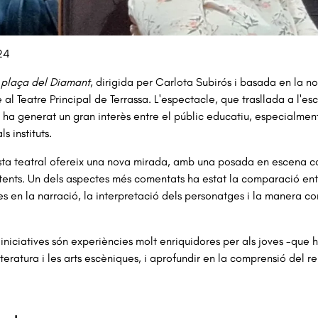
a 1 de 1
24
 plaça del Diamant
, dirigida per Carlota Subirós i basada en la 
al Teatre Principal de Terrassa. L'espectacle, que trasllada a l'es
 ha generat un gran interès entre el públic educatiu, especialment
ls instituts.
ta teatral ofereix una nova mirada, amb una posada en escena co
stents. Un dels aspectes més comentats ha estat la comparació entre
es en la narració, la interpretació dels personatges i la manera 
iniciatives són experiències molt enriquidores per als joves -que ha
literatura i les arts escèniques, i aprofundir en la comprensió del r