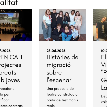
alitat
7.2026
23.06.2026
10.
EN CALL
Històries de
El
Projectes
migració
Vi
creats
sobre
"P
b joves
l'escenari
G
L
ocatòria
Una proposta de
ta per
teatre construïda a
L'e
ificar
partir de testimonis
val
ectes cocreats
reals