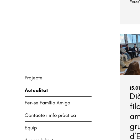
Fores
Projecte
15.0
Actualitat
Di
Fer-se Família Amiga
fil
am
Contacte i info pràctica
gr
Equip
d’