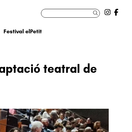
Link a 
Link
Cercar
Festival elPetit
daptació teatral de