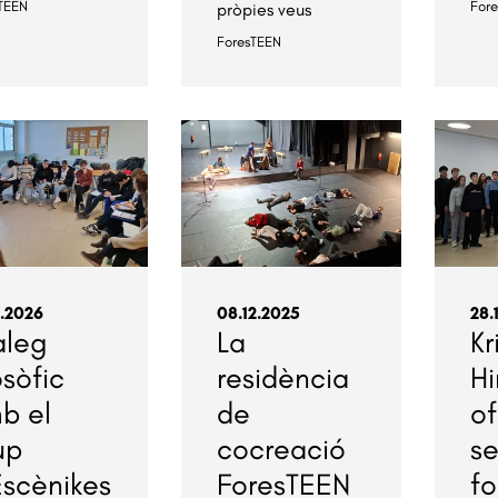
TEEN
For
pròpies veus
ForesTEEN
1.2026
08.12.2025
28.
àleg
La
Kr
osòfic
residència
Hi
b el
de
of
up
cocreació
se
Escènikes
ForesTEEN
fo