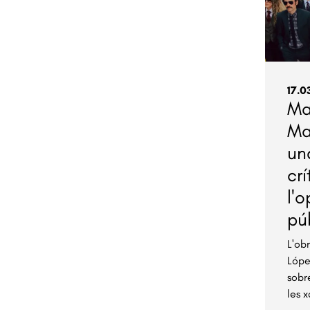
17.0
Ma
Ma
un
crí
l'o
pú
L'ob
Lópe
sobr
les x