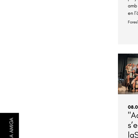
amb 
en l'
Fores
08.0
"A
s’
la