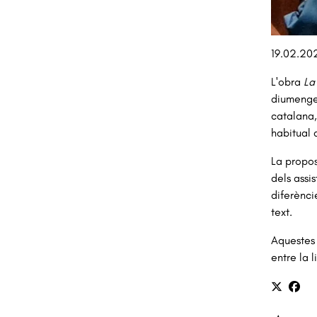
Diapositiv
19.02.20
L'obra
La
diumenge 
catalana,
habitual a
La propos
dels assi
diferènci
text.
Aquestes 
entre la 