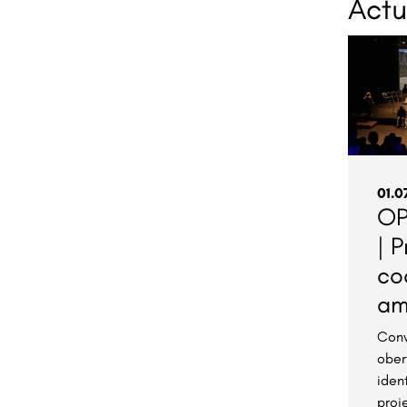
Actu
01.0
OP
| 
co
am
Conv
ober
ident
proj