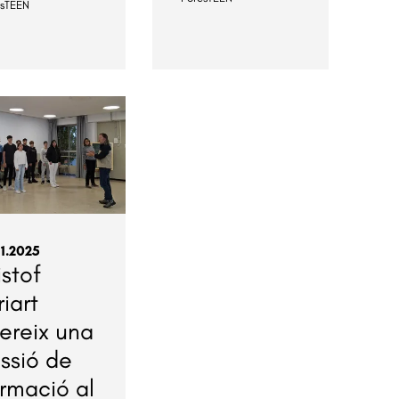
esTEEN
11.2025
istof
riart
ereix una
ssió de
rmació al