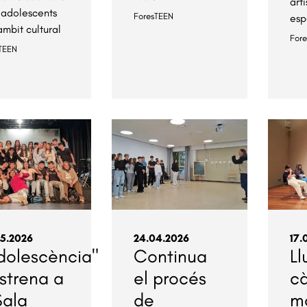
art
adolescents
ForesTEEN
esp
àmbit cultural
For
TEEN
5.2026
24.04.2026
17.
dolescència"
Continua
Ll
estrena a
el procés
cà
Sala
de
m