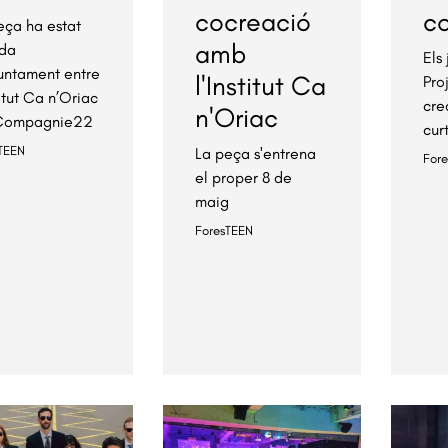
cocreació
c
eça ha estat
amb
da
Els
untament entre
l'Institut Ca
Pro
titut Ca n’Oriac
cre
n'Oriac
 Compagnie22
cur
TEEN
La peça s'entrena
For
el proper 8 de
maig
ForesTEEN