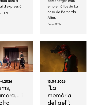
ística com a
personatges més
ai d'expressió
emblemàtics de La
casa de Bernarda
esTEEN
Alba.
ForesTEEN
04.2026
13.04.2026
ums,
"La
mera... i
memòria
olta
del gel":