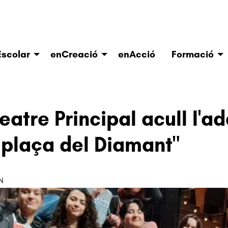
scolar
enCreació
enAcció
Formació
Teatre Principal acull l'a
 plaça del Diamant"
N