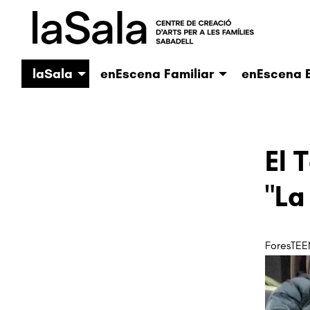
laSala
enEscena Familiar
enEscena E
El 
"La
ForesTEE