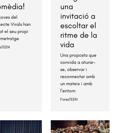
omèdia!
una
invitació a
 joves del
escoltar el
jecte Virals han
at el seu propi
ritme de la
tmetratge
vida
esTEEN
Una proposta que
convida a aturar-
se, observar i
reconnectar amb
un mateix i amb
l'entorn
ForesTEEN