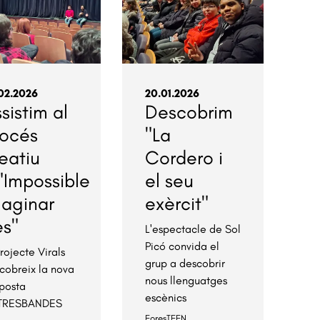
02.2026
20.01.2026
sistim al
Descobrim
rocés
"La
eatiu
Cordero i
"Impossible
el seu
maginar
exèrcit"
es"
L'espectacle de Sol
Picó convida el
Projecte Virals
grup a descobrir
cobreix la nova
nous llenguatges
posta
escènics
ATRESBANDES
ForesTEEN