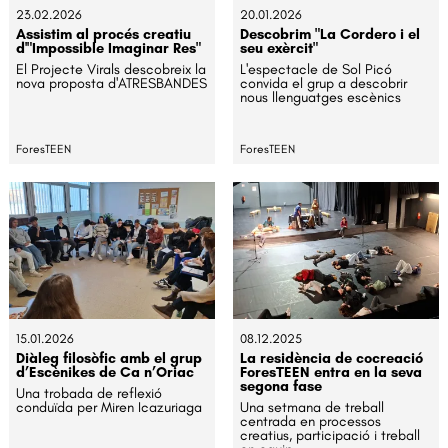
23.02.2026
20.01.2026
Assistim al procés creatiu
Descobrim "La Cordero i el
d'"Impossible Imaginar Res"
seu exèrcit"
El Projecte Virals descobreix la
L'espectacle de Sol Picó
nova proposta d'ATRESBANDES
convida el grup a descobrir
nous llenguatges escènics
ForesTEEN
ForesTEEN
15.01.2026
08.12.2025
Diàleg filosòfic amb el grup
La residència de cocreació
d’Escènikes de Ca n’Oriac
ForesTEEN entra en la seva
segona fase
Una trobada de reflexió
conduïda per Miren Icazuriaga
Una setmana de treball
centrada en processos
creatius, participació i treball