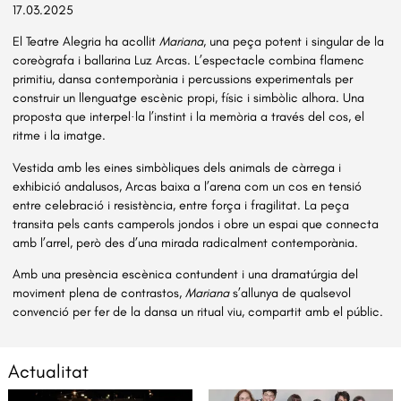
17.03.2025
El Teatre Alegria ha acollit
Mariana
, una peça potent i singular de la
coreògrafa i ballarina Luz Arcas. L’espectacle combina flamenc
primitiu, dansa contemporània i percussions experimentals per
construir un llenguatge escènic propi, físic i simbòlic alhora. Una
proposta que interpel·la l’instint i la memòria a través del cos, el
ritme i la imatge.
Vestida amb les eines simbòliques dels animals de càrrega i
exhibició andalusos, Arcas baixa a l’arena com un cos en tensió
entre celebració i resistència, entre força i fragilitat. La peça
transita pels cants camperols jondos i obre un espai que connecta
amb l’arrel, però des d’una mirada radicalment contemporània.
Amb una presència escènica contundent i una dramatúrgia del
moviment plena de contrastos,
Mariana
s’allunya de qualsevol
convenció per fer de la dansa un ritual viu, compartit amb el públic.
Actualitat