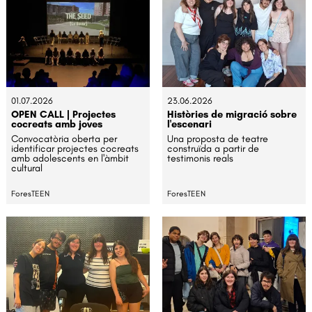
01.07.2026
23.06.2026
OPEN CALL | Projectes
Històries de migració sobre
cocreats amb joves
l'escenari
Convocatòria oberta per
Una proposta de teatre
identificar projectes cocreats
construïda a partir de
amb adolescents en l'àmbit
testimonis reals
cultural
ForesTEEN
ForesTEEN