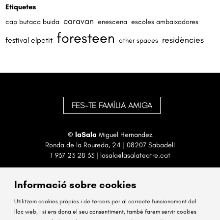
Etiquetes
caravan
cap butaca buida
enescena
escoles ambaixadores
foresteen
residències
festival elpetit
other spaces
FES-TE FAMÍLIA AMIGA
©
laSala
Miguel Hernandez
Ronda de la Roureda, 24 | 08207 Sabadell
T
937 23 28 33
|
lasala@lasalateatre.cat
Informació sobre cookies
Utilitzem cookies pròpies i de tercers per al correcte funcionament del
lloc web, i si ens dona el seu consentiment, també farem servir cookies