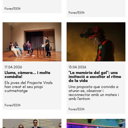
ForesTEEN
ForesTEEN
17.04.2026
13.04.2026
Llums, càmera... i molta
"La memòria del gel": una
comèdia!
invitació a escoltar el ritme
de la vida
Els joves del Projecte Virals
han creat el seu propi
Una proposta que convida a
curtmetratge
aturar-se, observar i
reconnectar amb un mateix i
amb l'entorn
ForesTEEN
ForesTEEN