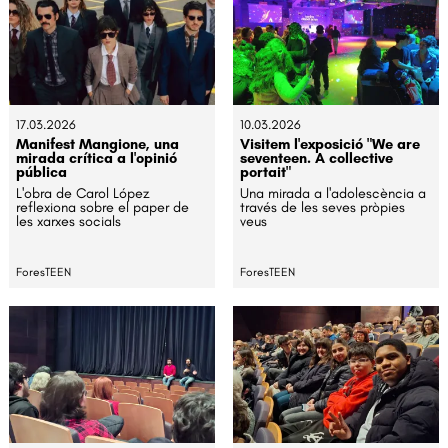
17.03.2026
10.03.2026
Manifest Mangione, una
Visitem l'exposició "We are
mirada crítica a l'opinió
seventeen. A collective
pública
portait"
L'obra de Carol López
Una mirada a l'adolescència a
reflexiona sobre el paper de
través de les seves pròpies
les xarxes socials
veus
ForesTEEN
ForesTEEN