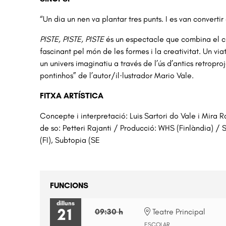
“Un dia un nen va plantar tres punts. I es van convertir
PISTE, PISTE, PISTE
és un espectacle que combina el cir
fascinant pel món de les formes i la creativitat. Un vi
un univers imaginatiu a través de l’ús d’antics retroproj
pontinhos” de l’autor/il·lustrador Mario Vale.
FITXA ARTÍSTICA
Concepte i interpretació: Luis Sartori do Vale i Mira 
de so: Petteri Rajanti / Producció: WHS (Finlàndia) / S
(FI), Subtopia (SE
FUNCIONS
dilluns
21
09:30 h
Teatre Principal
ESCOLAR