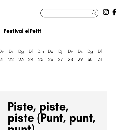
Link a 
Link
Cercar
Festival elPetit
Dv
Ds
Dg
Dl
Dm
Dc
Dj
Dv
Ds
Dg
Dl
21
22
23
24
25
26
27
28
29
30
31
Piste, piste,
piste (Punt, punt,
punt)