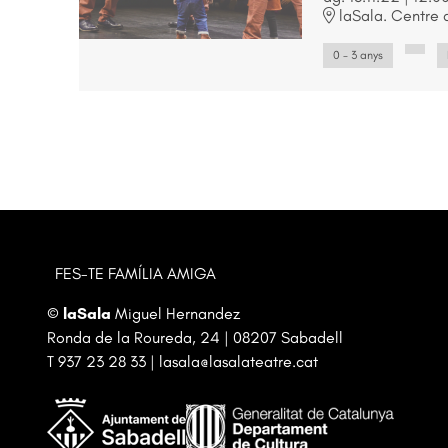
laSala. Centre d
0 - 3 anys
FES-TE FAMÍLIA AMIGA
©
laSala
Miguel Hernandez
Ronda de la Roureda, 24 | 08207 Sabadell
T
937 23 28 33
|
lasala@lasalateatre.cat