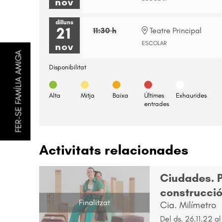
nov
dilluns
21
11:30 h
Teatre Principal
ESCOLAR
nov
FER-SE FAMÍLIA AMIGA
Disponibilitat
Alta
Mitja
Baixa
Últimes
Exhaurides
entrades
Activitats relacionades
Ciudades. P
construcci
Finalitzat
Cia. Milímetro
Del ds. 26.11.22
al