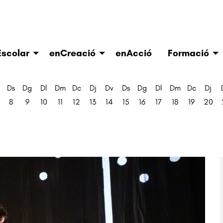
scolar
enCreació
enAcció
Formació
Ds
Dg
Dl
Dm
Dc
Dj
Dv
Ds
Dg
Dl
Dm
Dc
Dj
8
9
10
11
12
13
14
15
16
17
18
19
20