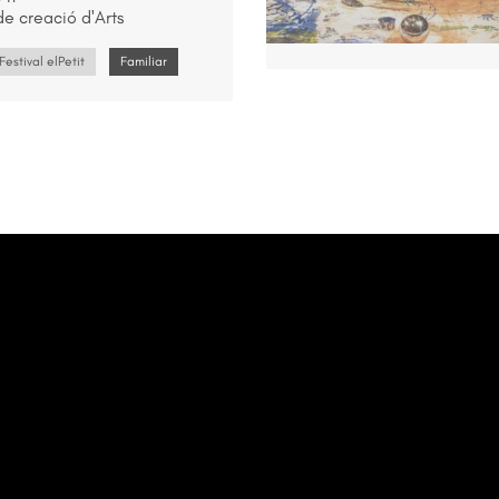
e creació d'Arts
Festival elPetit
Familiar