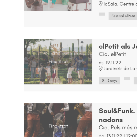
laSala. Centre d
Festival elPetit
elPetit als 
Cia. elPetit
Finalitzat
ds. 19.11.22
Jardinets de La
0 - 3 anys
Soul&Funk. 
nadons
Finalitzat
Cia. Pels més 
dg. 13.11.22
|
12:0