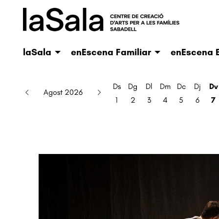
laSala
enEscena Familiar
enEscena E
Ds
Dg
Dl
Dm
Dc
Dj
Dv
Agost 2026
1
2
3
4
5
6
7