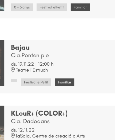
0 - 3 anys
Festival elPetit
Familiar
Bajau
Cia.Ponten pie
ds. 19.11.22
|
12:00 h
Teatre l'Estruch
Festival elPetit
Familiar
KLeuR+ (COLOR+)
Cia. Dadodans
ds. 12.11.22
laSala. Centre de creació d'Arts