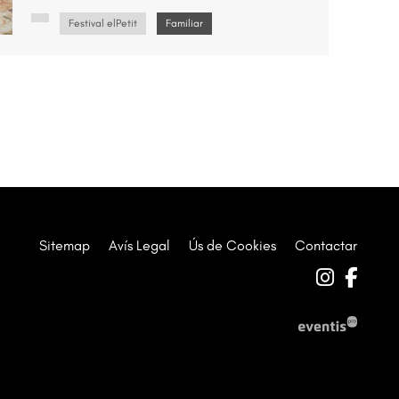
Festival elPetit
Familiar
Sitemap
|
Avís Legal
|
Ús de Cookies
|
Contactar
Link a 
Link