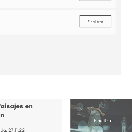
Finalitzat
aisajes en
ón
Finalitzat
 dg. 27.11.22