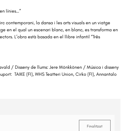
 en línies…”
c contemporani, la dansa i les arts visuals en un viatge
atge en el qual un escenari blanc, en blanc, es transforma en
ectors. L’obra està basada en el llibre infantil “Três
Ravald / Disseny de llums: Jere Mönkkönen / Música i disseny
uport: TAIKE (FI), WHS Teatteri Union, Cirko (FI), Annantalo
Finalitzat