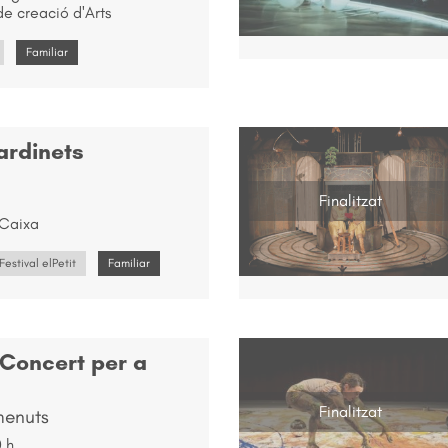
e creació d'Arts
Familiar
Jardinets
Finalitzat
 Caixa
Festival elPetit
Familiar
Concert per a
Finalitzat
menuts
0 h