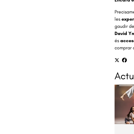
Precisam
les
experi
gaudir de
David Y
és
access
comprar 
Actu