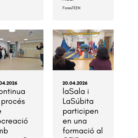
ForesTEEN
04.2026
20.04.2026
ontinua
laSala i
 procés
LaSúbita
e
participen
ocreació
en una
mb
formació al