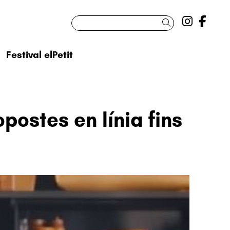
Link a 
Link
Cercar
Festival elPetit
opostes en línia fins