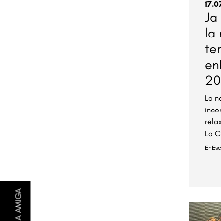
17.0
Ja
la
te
en
20
La n
inco
rela
La C
EnEs