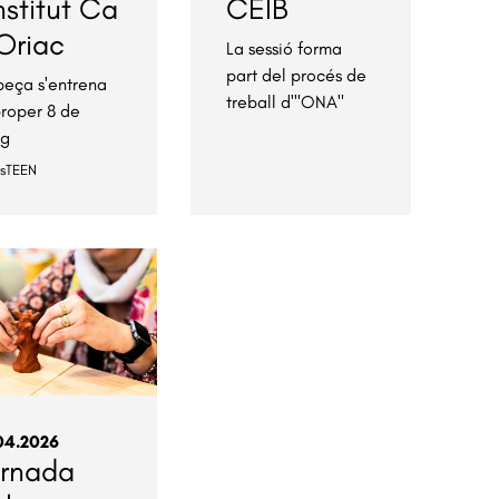
Institut Ca
CEIB
Oriac
La sessió forma
part del procés de
peça s'entrena
treball d'"ONA"
proper 8 de
ig
esTEEN
04.2026
ornada