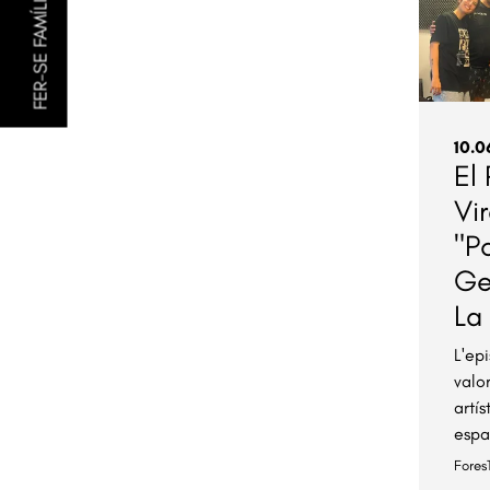
FER-SE FAMÍLIA AMIGA
10.0
El
Vir
"P
Ge
La
L'ep
valo
artí
espa
Fores