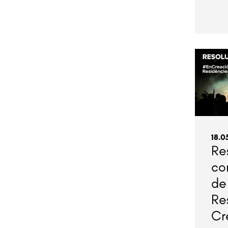
18.0
Re
co
de
Re
Cr