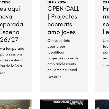
7.2026
01.07.2026
23.
 és aquí
OPEN CALL
Hi
 nova
| Projectes
m
mporada
cocreats
s
Escena
amb joves
l'
26/27
Convocatòria
Una
oberta per
tea
ova temporada
identificar
par
rpora sessions
projectes cocreats
rea
xades i estrena
amb adolescents
For
lau de laSala
en l'àmbit cultural
cena
ForesTEEN