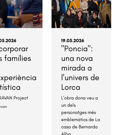
05.2026
19.05.2026
corporar
"Poncia":
s famílies
una nova
mirada a
experiència
l'univers de
tística
Lorca
AVAN Project
L'obra dona veu a
un dels
avan
personatges més
emblemàtics de La
casa de Bernarda
Alba.