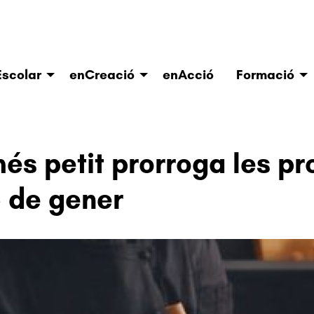
scolar
enCreació
enAcció
Formació
més petit prorroga les pr
6 de gener