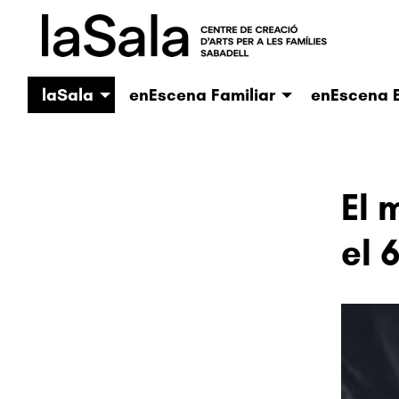
laSala
enEscena Familiar
enEscena E
El 
el 