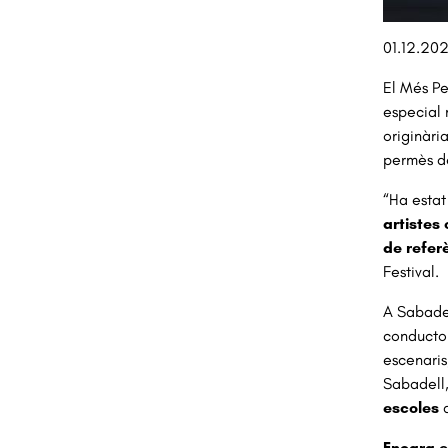
Diapositiv
01.12.20
El Més Pe
especial 
originàri
permès d
“Ha estat
artistes 
de refer
Festival.
A Sabadel
conductor
escenaris
Sabadell,
escoles
q
Encara es