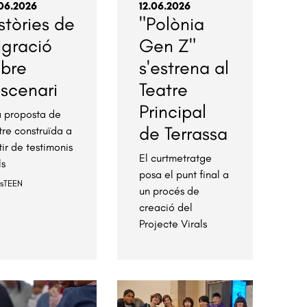
06.2026
12.06.2026
stòries de
"Polònia
igració
Gen Z"
obre
s'estrena al
escenari
Teatre
Principal
 proposta de
de Terrassa
tre construïda a
tir de testimonis
El curtmetratge
ls
posa el punt final a
esTEEN
un procés de
creació del
Projecte Virals