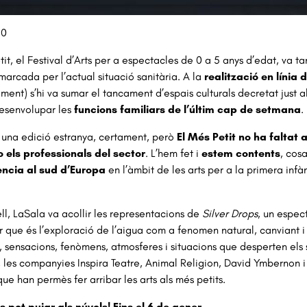
a 1 de 1
20
tit, el Festival d’Arts per a espectacles de 0 a 5 anys d’edat, v
marcada per l’actual situació sanitària. A la
realització en línia
ament) s’hi va sumar el tancament d’espais culturals decretat just 
esenvolupar les
funcions familiars de l’últim cap de setmana
.
 una edició estranya, certament, però
El Més Petit no ha faltat 
o els professionals del sector
. L’hem fet i
estem contents
, cos
ència al sud d’Europa
en l’àmbit de les arts per a la primera infàn
l, LaSala va acollir les representacions de
Silver Drops
, un espec
 que és l’exploració de l’aigua com a fenomen natural, canviant i
, sensacions, fenòmens, atmosferes i situacions que desperten els se
 les companyies Inspira Teatre, Animal Religion, David Ymbernon i
ue han permès fer arribar les arts als més petits.
 pot pujar als núvols! Fins el 6 de gener