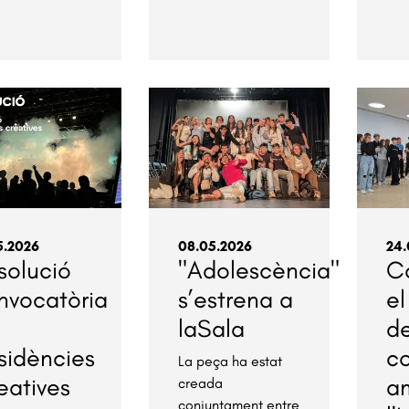
5.2026
08.05.2026
24.
solució
"Adolescència"
C
nvocatòria
s’estrena a
el
laSala
d
sidències
c
La peça ha estat
eatives
a
creada
conjuntament entre