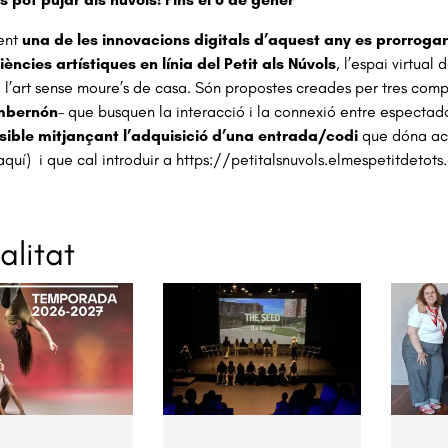
ent
una de les innovacions digitals d’aquest any es prorro
ències artístiques en línia del Petit als Núvols
, l’espai virtual
 l’art sense moure’s de casa. Són propostes creades per tres com
mbernón
– que busquen la interacció i la connexió entre espectado
ible mitjançant l’adquisició d’una entrada/codi
que dóna accé
aquí
) i que cal introduir a
https://petitalsnuvols.elmespetitdetots
alitat