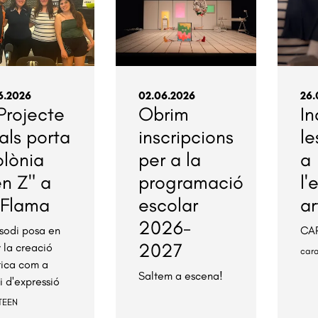
6.2026
02.06.2026
26.
 Projecte
Obrim
In
als porta
inscripcions
le
olònia
per a la
a
n Z" a
programació
l'
 Flama
escolar
ar
2026-
isodi posa en
CAR
2027
r la creació
car
stica com a
Saltem a escena!
i d'expressió
TEEN