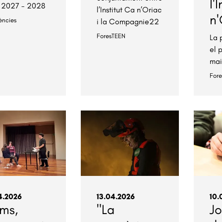
l'
 2027 - 2028
l’Institut Ca n’Oriac
n'
ències
i la Compagnie22
ForesTEEN
La 
el 
ma
For
4.2026
13.04.2026
10.
ums,
"La
J