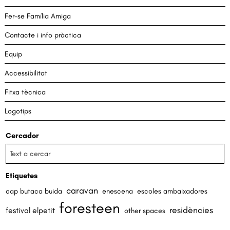
Fer-se Família Amiga
Contacte i info pràctica
Equip
Accessibilitat
Fitxa tècnica
Logotips
Cercador
Etiquetes
caravan
cap butaca buida
enescena
escoles ambaixadores
foresteen
residències
festival elpetit
other spaces