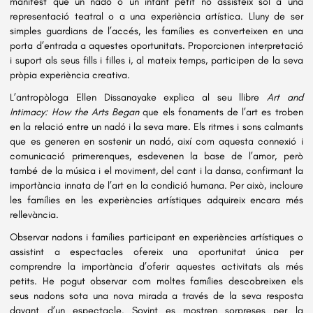
manifest que un nadó o un infant petit no assisteix sol a una 
representació teatral o a una experiència artística. Lluny de ser 
simples guardians de l’accés, les famílies es converteixen en una 
porta d’entrada a aquestes oportunitats. Proporcionen interpretació 
i suport als seus fills i filles i, al mateix temps, participen de la seva 
pròpia experiència creativa.
L’antropòloga Ellen Dissanayake explica al seu llibre 
Art and 
Intimacy: How the Arts Began
 que els fonaments de l’art es troben 
en la relació entre un nadó i la seva mare. Els ritmes i sons calmants 
que es generen en sostenir un nadó, així com aquesta connexió i 
comunicació primerenques, esdevenen la base de l’amor, però 
també de la música i el moviment, del cant i la dansa, confirmant la 
importància innata de l’art en la condició humana. Per això, incloure 
les famílies en les experiències artístiques adquireix encara més 
rellevància.
Observar nadons i famílies participant en experiències artístiques o 
assistint a espectacles ofereix una oportunitat única per 
comprendre la importància d’oferir aquestes activitats als més 
petits. He pogut observar com moltes famílies descobreixen els 
seus nadons sota una nova mirada a través de la seva resposta 
davant d’un espectacle. Sovint es mostren sorpreses per la 