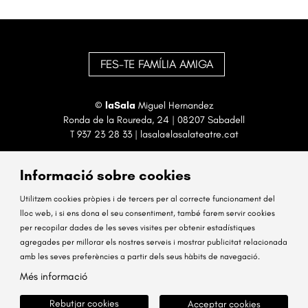
FES-TE FAMÍLIA AMIGA
©
laSala
Miguel Hernandez
Ronda de la Roureda, 24 | 08207 Sabadell
T
937 23 28 33
|
lasala@lasalateatre.cat
Informació sobre cookies
Utilitzem cookies pròpies i de tercers per al correcte funcionament del
lloc web, i si ens dona el seu consentiment, també farem servir cookies
per recopilar dades de les seves visites per obtenir estadístiques
Sitemap
Avís Legal
Ús de Cookies
Contactar
agregades per millorar els nostres serveis i mostrar publicitat relacionada
amb les seves preferències a partir dels seus hàbits de navegació.
Link a instagram
Link a facebook
Més informació
Rebutjar cookies
Acceptar cookies