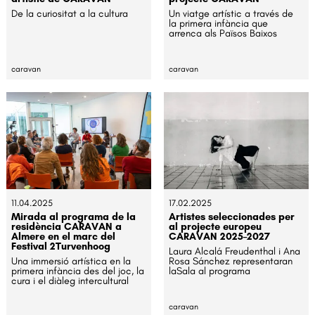
De la curiositat a la cultura
Un viatge artístic a través de
la primera infància que
arrenca als Països Baixos
caravan
caravan
11.04.2025
17.02.2025
Mirada al programa de la
Artistes seleccionades per
residència CARAVAN a
al projecte europeu
Almere en el marc del
CARAVAN 2025–2027
Festival 2Turvenhoog
Laura Alcalá Freudenthal i Ana
Una immersió artística en la
Rosa Sánchez representaran
primera infància des del joc, la
laSala al programa
cura i el diàleg intercultural
caravan