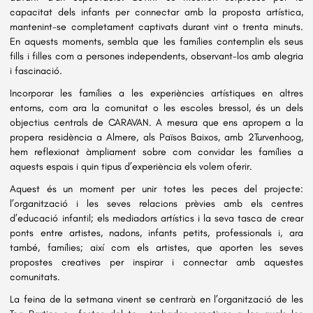
capacitat dels infants per connectar amb la proposta artística, 
mantenint-se completament captivats durant vint o trenta minuts. 
En aquests moments, sembla que les famílies contemplin els seus 
fills i filles com a persones independents, observant-los amb alegria 
i fascinació.
Incorporar les famílies a les experiències artístiques en altres 
entorns, com ara la comunitat o les escoles bressol, és un dels 
objectius centrals de CARAVAN. A mesura que ens apropem a la 
propera residència a Almere, als Països Baixos, amb 2Turvenhoog, 
hem reflexionat àmpliament sobre com convidar les famílies a 
aquests espais i quin tipus d’experiència els volem oferir.
Aquest és un moment per unir totes les peces del projecte: 
l’organització i les seves relacions prèvies amb els centres 
d’educació infantil; els mediadors artístics i la seva tasca de crear 
ponts entre artistes, nadons, infants petits, professionals i, ara 
també, famílies; així com els artistes, que aporten les seves 
propostes creatives per inspirar i connectar amb aquestes 
comunitats.
La feina de la setmana vinent se centrarà en l’organització de les 