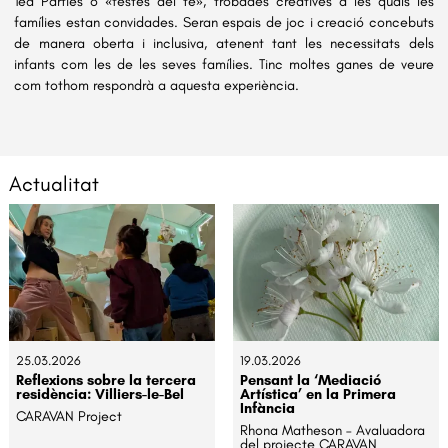
Tea Parties o «festes del te», trobades creatives a les quals les 
famílies estan convidades. Seran espais de joc i creació concebuts 
de manera oberta i inclusiva, atenent tant les necessitats dels 
infants com les de les seves famílies. Tinc moltes ganes de veure 
com tothom respondrà a aquesta experiència.
Actualitat
25.03.2026
19.03.2026
Reflexions sobre la tercera
Pensant la ‘Mediació
residència: Villiers-le-Bel
Artística’ en la Primera
Infància
CARAVAN Project
Rhona Matheson – Avaluadora
del projecte CARAVAN