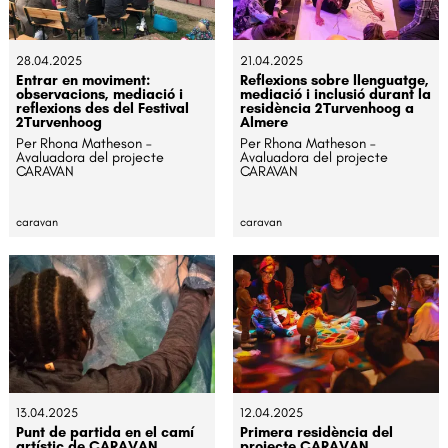
28.04.2025
21.04.2025
Entrar en moviment:
Reflexions sobre llenguatge,
observacions, mediació i
mediació i inclusió durant la
reflexions des del Festival
residència 2Turvenhoog a
2Turvenhoog
Almere
Per Rhona Matheson –
Per Rhona Matheson –
Avaluadora del projecte
Avaluadora del projecte
CARAVAN
CARAVAN
caravan
caravan
13.04.2025
12.04.2025
Punt de partida en el camí
Primera residència del
artístic de CARAVAN
projecte CARAVAN