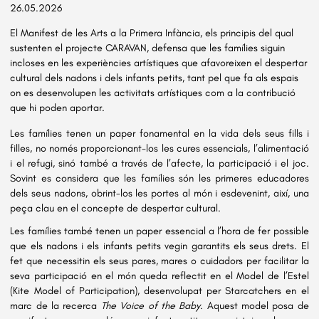
26.05.2026
El 
Manifest 
de les Arts a la Primera Infància, els principis del qual 
sustenten el projecte CARAVAN, defensa que les famílies siguin 
incloses en les experiències artístiques que afavoreixen el despertar 
cultural dels nadons i dels infants petits, tant pel que fa als espais 
on es desenvolupen les activitats artístiques com a la contribució 
que hi poden aportar.
Les famílies tenen un paper fonamental en la vida dels seus fills i 
filles, no només proporcionant-los les cures essencials, l’alimentació 
i el refugi, sinó també a través de l’afecte, la participació i el joc. 
Sovint es considera que les famílies són les primeres educadores 
dels seus nadons, obrint-los les portes al món i esdevenint, així, una 
peça clau en el concepte de despertar cultural.
Les famílies també tenen un paper essencial a l’hora de fer possible 
que els nadons i els infants petits vegin garantits els seus drets. El 
fet que necessitin els seus pares, mares o cuidadors per facilitar la 
seva participació en el món queda reflectit en el Model de l’Estel 
(Kite Model of Participation), desenvolupat per Starcatchers en el 
marc de la 
recerca
 The Voice of the Baby
. Aquest model posa de 