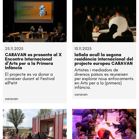
25.11.2025
10.11.2025
CARAVAN es presenta al X
laSala acull la segona
Encontre Internacional
residència internacional del
d’Arts per a la Primera
projecte europeu CARAVAN
Infància
Artistes i mediadors de
El projecte es va donar a
diversos països es reuneixen
conèixer durant el Festival
per explorar nous enfocaments
elPetit
en Arts per a la (primera)
infància.
caravan
caravan