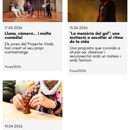
17.04.2026
13.04.2026
Llums, càmera... i molta
"La memòria del gel": una
comèdia!
invitació a escoltar el ritme
de la vida
Els joves del Projecte Virals
han creat el seu propi
Una proposta que convida a
curtmetratge
aturar-se, observar i
reconnectar amb un mateix i
amb l'entorn
ForesTEEN
ForesTEEN
10.04.2026