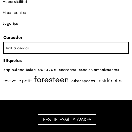
Accessibilitat
Fitxa tècnica
Logotips
Cercador
Etiquetes
caravan
cap butaca buida
enescena
escoles ambaixadores
foresteen
residències
festival elpetit
other spaces
FES-TE FAMÍLIA AMIGA