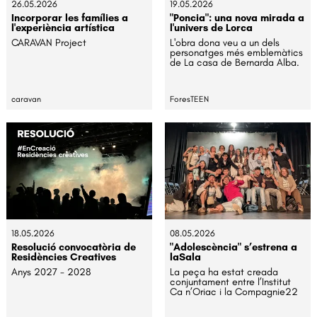
26.05.2026
19.05.2026
Incorporar les famílies a
"Poncia": una nova mirada a
l'experiència artística
l'univers de Lorca
CARAVAN Project
L'obra dona veu a un dels
personatges més emblemàtics
de La casa de Bernarda Alba.
caravan
ForesTEEN
18.05.2026
08.05.2026
Resolució convocatòria de
"Adolescència" s’estrena a
Residències Creatives
laSala
Anys 2027 - 2028
La peça ha estat creada
conjuntament entre l’Institut
Ca n’Oriac i la Compagnie22