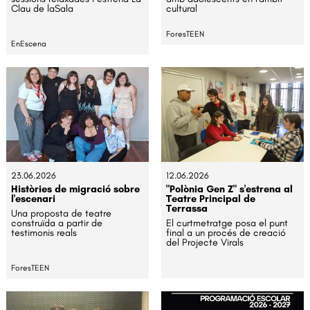
Clau de laSala
cultural
ForesTEEN
EnEscena
23.06.2026
12.06.2026
Històries de migració sobre
"Polònia Gen Z" s'estrena al
l'escenari
Teatre Principal de
Terrassa
Una proposta de teatre
construïda a partir de
El curtmetratge posa el punt
testimonis reals
final a un procés de creació
del Projecte Virals
ForesTEEN