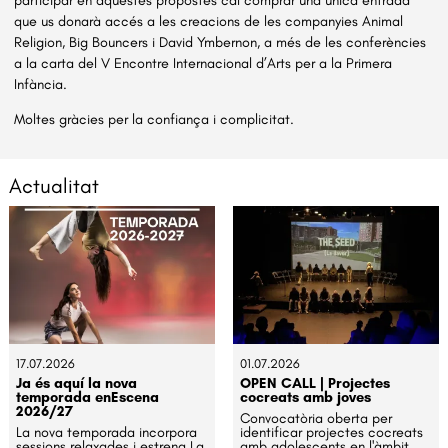
que us donarà accés a les creacions de les companyies Animal
Religion, Big Bouncers i David Ymbernon, a més de les conferències
a la carta del V Encontre Internacional d’Arts per a la Primera
Infància.
Moltes gràcies per la confiança i complicitat.
Actualitat
17.07.2026
01.07.2026
Ja és aquí la nova
OPEN CALL | Projectes
temporada enEscena
cocreats amb joves
2026/27
Convocatòria oberta per
La nova temporada incorpora
identificar projectes cocreats
sessions relaxades i estrena La
amb adolescents en l'àmbit