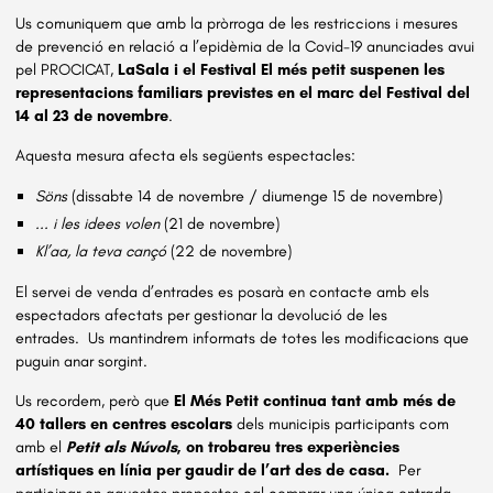
Us comuniquem que amb la pròrroga de les restriccions i mesures
de prevenció en relació a l’epidèmia de la Covid-19 anunciades avui
pel PROCICAT,
LaSala i el Festival El més petit
suspenen les
representacions familiars previstes en el marc del Festival
del
14 al 23 de novembre
.
Aquesta mesura afecta els següents espectacles:
Söns
(dissabte 14 de novembre / diumenge 15 de novembre)
.
.. i les idees volen
(21 de novembre)
Kl’aa, la teva cançó
(22 de novembre)
El servei de venda d’entrades es posarà en contacte amb els
espectadors afectats per gestionar la devolució de les
entrades.
Us mantindrem informats de totes les modificacions que
puguin anar sorgint.
Us recordem, però que
El Més Petit continua tant amb més de
40 tallers en centres escolars
dels municipis participants com
amb el
Petit als Núvols
, on trobareu tres experiències
artístiques en línia per gaudir de l’art des de casa.
Per
participar en aquestes propostes cal comprar una única entrada