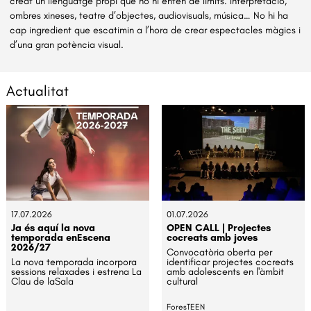
creat un llenguatge propi que no hi entén de límits. Interpretació,
ombres xineses, teatre d’objectes, audiovisuals, música… No hi ha
cap ingredient que escatimin a l’hora de crear espectacles màgics i
d’una gran potència visual.
Actualitat
17.07.2026
01.07.2026
Ja és aquí la nova
OPEN CALL | Projectes
temporada enEscena
cocreats amb joves
2026/27
Convocatòria oberta per
La nova temporada incorpora
identificar projectes cocreats
sessions relaxades i estrena La
amb adolescents en l'àmbit
Clau de laSala
cultural
ForesTEEN