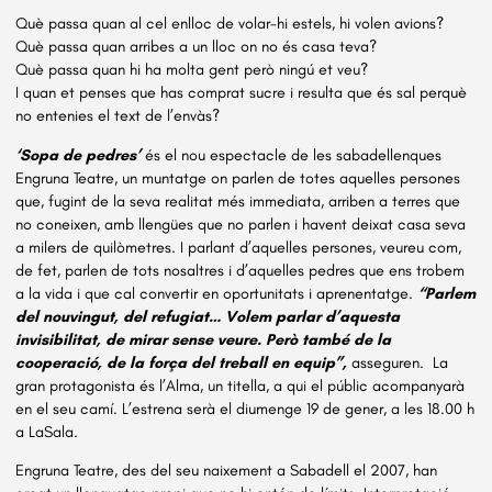
Què passa quan al cel enlloc de volar-hi estels, hi volen avions?
Què passa quan arribes a un lloc on no és casa teva?
Què passa quan hi ha molta gent però ningú et veu?
I quan et penses que has comprat sucre i resulta que és sal perquè
no entenies el text de l’envàs?
‘Sopa de pedres’
és el nou espectacle de les sabadellenques
Engruna Teatre, un muntatge on parlen de totes aquelles persones
que, fugint de la seva realitat més immediata, arriben a terres que
no coneixen, amb llengües que no parlen i havent deixat casa seva
a milers de quilòmetres. I parlant d’aquelles persones, veureu com,
de fet, parlen de tots nosaltres i d’aquelles pedres que ens trobem
a la vida i que cal convertir en oportunitats i aprenentatge.
“Parlem
del nouvingut, del refugiat… Volem parlar d’aquesta
invisibilitat, de mirar sense veure. Però també de la
cooperació, de la força del treball en equip”,
asseguren. La
gran protagonista és l’Alma, un titella, a qui el públic acompanyarà
en el seu camí. L’estrena serà el diumenge 19 de gener, a les 18.00 h
a LaSala.
Engruna Teatre, des del seu naixement a Sabadell el 2007, han