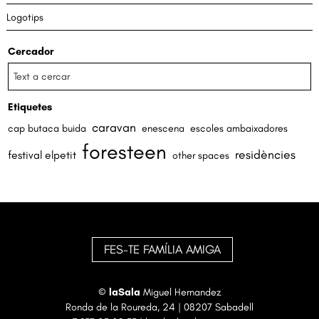
Logotips
Cercador
Etiquetes
caravan
cap butaca buida
enescena
escoles ambaixadores
foresteen
residències
festival elpetit
other spaces
FES-TE FAMÍLIA AMIGA
©
laSala
Miguel Hernandez
Ronda de la Roureda, 24 | 08207 Sabadell