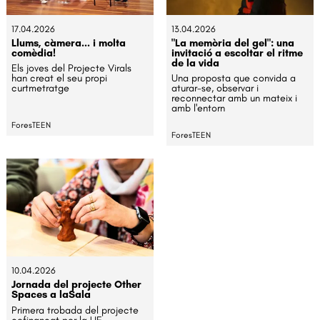
17.04.2026
13.04.2026
Llums, càmera... i molta
"La memòria del gel": una
comèdia!
invitació a escoltar el ritme
de la vida
Els joves del Projecte Virals
han creat el seu propi
Una proposta que convida a
curtmetratge
aturar-se, observar i
reconnectar amb un mateix i
amb l'entorn
ForesTEEN
ForesTEEN
10.04.2026
Jornada del projecte Other
Spaces a laSala
Primera trobada del projecte
cofinançat per la UE