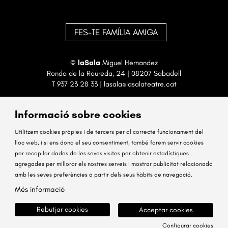
FES-TE FAMÍLIA AMIGA
©
laSala
Miguel Hernandez
Ronda de la Roureda, 24 | 08207 Sabadell
T
937 23 28 33
|
lasala@lasalateatre.cat
Informació sobre cookies
Utilitzem cookies pròpies i de tercers per al correcte funcionament del
lloc web, i si ens dona el seu consentiment, també farem servir cookies
per recopilar dades de les seves visites per obtenir estadístiques
Sitemap
Avís Legal
Ús de Cookies
Contactar
agregades per millorar els nostres serveis i mostrar publicitat relacionada
amb les seves preferències a partir dels seus hàbits de navegació.
Link a instagram
Link a facebook
Més informació
Rebutjar cookies
Acceptar cookies
Configurar cookies