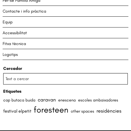
Fer-se Família Amiga
Contacte i info pràctica
Equip
Accessibilitat
Fitxa tècnica
Logotips
Cercador
Etiquetes
caravan
cap butaca buida
enescena
escoles ambaixadores
foresteen
residències
festival elpetit
other spaces