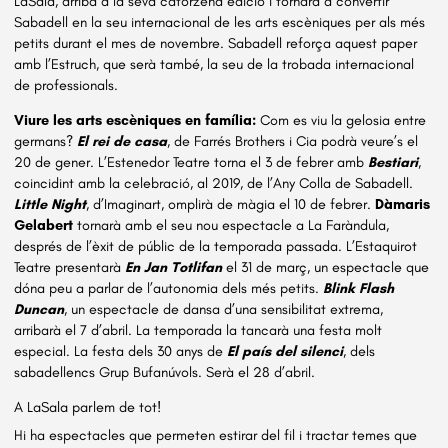
LaSala, arriba a la seva catorzena edició i tornarà a convertir
Sabadell en la seu internacional de les arts escèniques per als més
petits durant el mes de novembre. Sabadell reforça aquest paper
amb l’Estruch, que serà també, la seu de la trobada internacional
de professionals.
Viure les arts escèniques en família:
Com es viu la gelosia entre
germans?
El rei de casa
, de Farrés Brothers i Cia podrà veure’s el
20 de gener. L’Estenedor Teatre torna el 3 de febrer amb
Bestiari
,
coincidint amb la celebració, al 2019, de l’Any Colla de Sabadell.
Little Night
, d’Imaginart, omplirà de màgia el 10 de febrer.
Dàmaris
Gelabert
tornarà amb el seu nou espectacle a La Faràndula,
després de l’èxit de públic de la temporada passada. L’Estaquirot
Teatre presentarà
En Jan Totlifan
el 31 de març, un espectacle que
dóna peu a parlar de l’autonomia dels més petits.
Blink Flash
Duncan
, un espectacle de dansa d’una sensibilitat extrema,
arribarà el 7 d’abril. La temporada la tancarà una festa molt
especial. La festa dels 30 anys de
El país del silenci
, dels
sabadellencs Grup Bufanúvols. Serà el 28 d’abril.
A LaSala parlem de tot!
Hi ha espectacles que permeten estirar del fil i tractar temes que