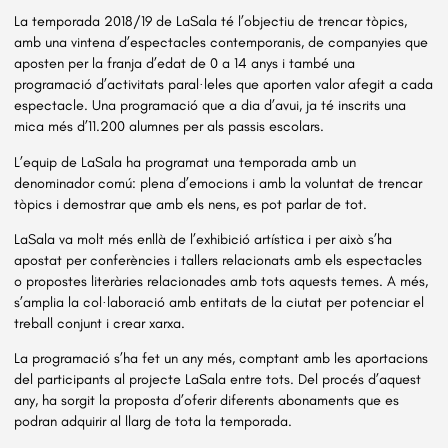
La temporada 2018/19 de LaSala té l’objectiu de trencar tòpics,
amb una vintena d’espectacles contemporanis, de companyies que
aposten per la franja d’edat de 0 a 14 anys i també una
programació d’activitats paral·leles que aporten valor afegit a cada
espectacle. Una programació que a dia d’avui, ja té inscrits una
mica més d’11.200 alumnes per als passis escolars.
L’equip de LaSala ha programat una temporada amb un
denominador comú: plena d’emocions i amb la voluntat de trencar
tòpics i demostrar que amb els nens, es pot parlar de tot.
LaSala va molt més enllà de l’exhibició artística i per això s’ha
apostat per conferències i tallers relacionats amb els espectacles
o propostes literàries relacionades amb tots aquests temes. A més,
s’amplia la col·laboració amb entitats de la ciutat per potenciar el
treball conjunt i crear xarxa.
La programació s’ha fet un any més, comptant amb les aportacions
del participants al projecte LaSala entre tots. Del procés d’aquest
any, ha sorgit la proposta d’oferir diferents abonaments que es
podran adquirir al llarg de tota la temporada.