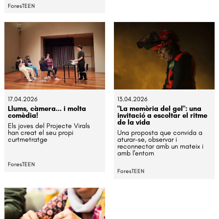
ForesTEEN
17.04.2026
13.04.2026
Llums, càmera... i molta
"La memòria del gel": una
comèdia!
invitació a escoltar el ritme
de la vida
Els joves del Projecte Virals
han creat el seu propi
Una proposta que convida a
curtmetratge
aturar-se, observar i
reconnectar amb un mateix i
amb l'entorn
ForesTEEN
ForesTEEN