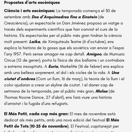
Propostes d’arts escèniques
Ciència i arts escèniques:
La temporada comença el 30 de
setembre amb
Des d’Arquímedres fins a Einstein
(de
Creaciència), un espectacle on Dani Jiménez proposa un viatge a
través dels experiments científics que han canviat el curs de la
història. Els espectacles per al públic més gran tindran la ciència
molt present:
Laika
, de Xirriquiteula Teatre (6 d’octubre), ens
explica la història de la gossa que els soviètics van enviar a l’espai
l’any 1957. Però sense amagar-ne cap detall.
Amigoo
, de Mumusic
Circus (12 de gener), porta la física de dos ballarins i un contrabaix
a extrems insospitats. A
Euria
, Markeliñe (16 de febrer) ens explica
amb una bellesa sorprenent, el dol i els cicles de la vida. A
Una
ciutat d’ombres
(Com un llum, 16 de març), la teoria de la llum i el
color ajudaran a crear un skyline de ciutat. I el darrer cap de
setmana de la temporada, per al públic més gran,
Molsa
(de
Thomas Noone Dance, 27 d’abril), ens farà viure una història
d’amistat i la fugida d’uns refugiats.
El Més Petit, cada cop més gran:
El mes de novembre està
dedicat als més petits, amb una nova edició del festival
El Més
Petit de Tots (10-25 de novembre)
. El Festival, capitanejat per