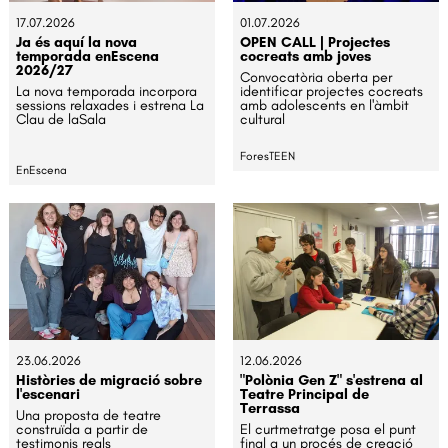
17.07.2026
01.07.2026
Ja és aquí la nova
OPEN CALL | Projectes
temporada enEscena
cocreats amb joves
2026/27
Convocatòria oberta per
La nova temporada incorpora
identificar projectes cocreats
sessions relaxades i estrena La
amb adolescents en l'àmbit
Clau de laSala
cultural
ForesTEEN
EnEscena
23.06.2026
12.06.2026
Històries de migració sobre
"Polònia Gen Z" s'estrena al
l'escenari
Teatre Principal de
Terrassa
Una proposta de teatre
construïda a partir de
El curtmetratge posa el punt
testimonis reals
final a un procés de creació