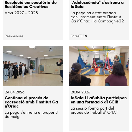
Resolució convocatòria de
"Adolescència" s’estrena a
Residències Creatives
laSala
Anys 2027 - 2028
La peça ha estat creada
conjuntament entre l’Institut
Ca n’Oriac i la Compagnie22
Residències
ForesTEEN
24.04.2026
20.04.2026
Continua el procés de
laSala i LaSúbita participen
cocreació amb l'Institut Ca
en una formació al CEIB
n'Oriac
La sessió forma part del
La peça s'entrena el proper 8
procés de treball d'"ONA"
de maig