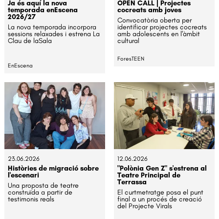
Ja és aquí la nova
OPEN CALL | Projectes
temporada enEscena
cocreats amb joves
2026/27
Convocatòria oberta per
La nova temporada incorpora
identificar projectes cocreats
sessions relaxades i estrena La
amb adolescents en l'àmbit
Clau de laSala
cultural
ForesTEEN
EnEscena
23.06.2026
12.06.2026
Històries de migració sobre
"Polònia Gen Z" s'estrena al
l'escenari
Teatre Principal de
Terrassa
Una proposta de teatre
construïda a partir de
El curtmetratge posa el punt
testimonis reals
final a un procés de creació
del Projecte Virals