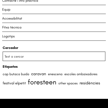
Contacte i info pràctica
Equip
Accessibilitat
Fitxa tècnica
Logotips
Cercador
Etiquetes
caravan
cap butaca buida
enescena
escoles ambaixadores
foresteen
residències
festival elpetit
other spaces