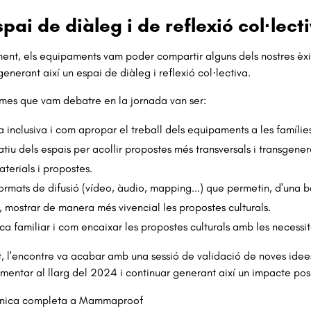
pai de diàleg i de reflexió col·lect
nt, els equipaments vam poder compartir alguns dels nostres èxits
generant així un espai de diàleg i reflexió col·lectiva.
mes que vam debatre en la jornada van ser:
a inclusiva i com apropar el treball dels equipaments a les famílies
atiu dels espais per acollir propostes més transversals i transgener
aterials i propostes.
ormats de difusió (vídeo, àudio, mapping...) que permetin, d'una ba
 mostrar de manera més vivencial les propostes culturals.
ica familiar i com encaixar les propostes culturals amb les necessita
, l'encontre va acabar amb una sessió de validació de noves ide
mentar al llarg del 2024 i continuar generant així un impacte positi
ònica completa a
Mammaproof