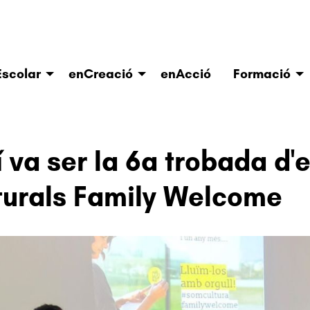
scolar
enCreació
enAcció
Formació
í va ser la 6a trobada d
turals Family Welcome