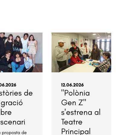
06.2026
12.06.2026
stòries de
"Polònia
igració
Gen Z"
obre
s'estrena al
escenari
Teatre
Principal
 proposta de