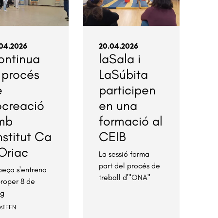
04.2026
20.04.2026
ontinua
laSala i
 procés
LaSúbita
e
participen
ocreació
en una
mb
formació al
Institut Ca
CEIB
Oriac
La sessió forma
part del procés de
peça s'entrena
treball d'"ONA"
proper 8 de
ig
esTEEN