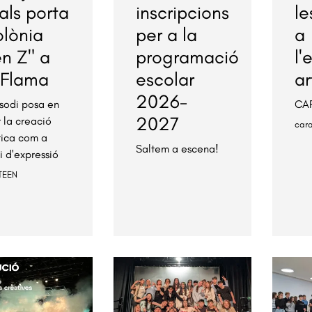
als porta
inscripcions
le
olònia
per a la
a
n Z" a
programació
l'
 Flama
escolar
ar
2026-
isodi posa en
CAR
2027
r la creació
car
stica com a
Saltem a escena!
i d'expressió
TEEN