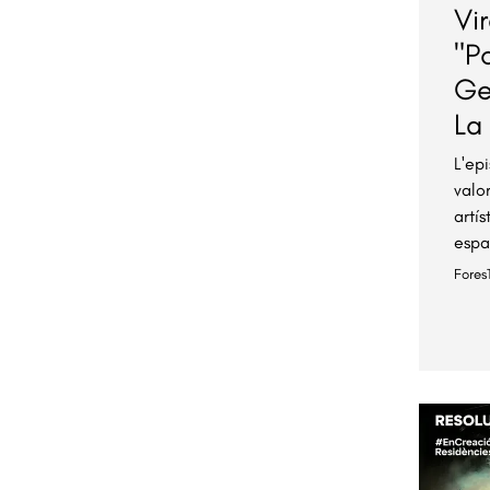
Vir
"P
Ge
La
L'ep
valo
artí
espa
Fores