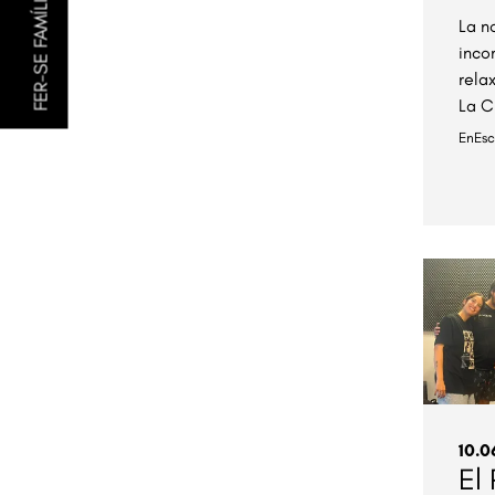
FER-SE FAMÍLIA AMIGA
La n
inco
rela
La C
EnEs
10.0
El