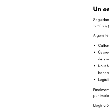
Un es
Seguidame
famílies, 
Alguns te
Cultur
Ús cre
dels m
Nous f
banda,
Logíst
Finalment
per imple
Llegir cr