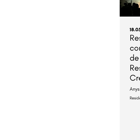
18.0
Re
co
de
Re
Cr
Anys
Resid