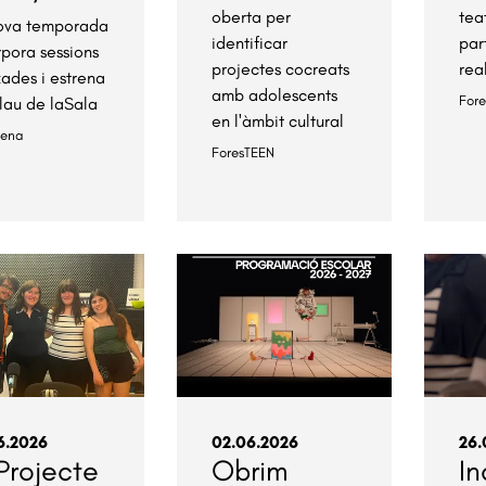
oberta per
tea
ova temporada
identificar
par
rpora sessions
projectes cocreats
rea
xades i estrena
amb adolescents
For
lau de laSala
en l'àmbit cultural
cena
ForesTEEN
6.2026
02.06.2026
26.
 Projecte
Obrim
In