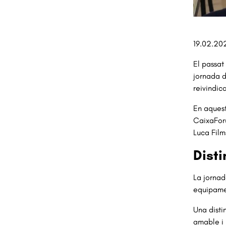
Diapositi
19.02.20
El passat
jornada d
reivindic
En aquest
CaixaForu
Luca Film
Disti
La jorna
equipamen
Una disti
amable i i