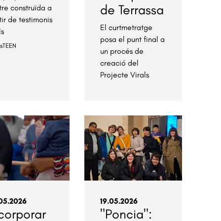
de Terrassa
tre construïda a
tir de testimonis
El curtmetratge
ls
posa el punt final a
esTEEN
un procés de
creació del
Projecte Virals
05.2026
19.05.2026
corporar
"Poncia":