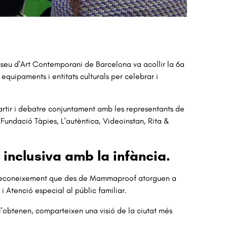
Museu d'Art Contemporani de Barcelona va acollir la 6a
uipaments i entitats culturals per celebrar i
partir i debatre conjuntament amb les representants de
ndació Tàpies, L'autèntica, Videoinstan, Rita &
 inclusiva amb la infància.
n reconeixement que des de Mammaproof atorguen a
 i Atenció especial al públic familiar.
l'obtenen, comparteixen una visió de la ciutat més