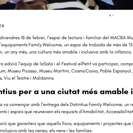
va 1 de 2
24
 divendres 18 de febrer, l'espai de lectura i familiar del MACBA 
'equipaments Family Welcome, un espai de trobada de més de 15 eq
ar, un any més, una cultura més amable i inclusiva amb la infància.
a edició l'equip de laSala i el Festival elPetit va participar, com
m, Museu Picasso, Museu Marítim, CosmoCaixa, Poble Espanyol, Fu
s, Viu el Teatre i Maldanins.
ntius per a una ciutat més amable i
da va començar amb l'entrega dels Distintius Family Welcome, u
ts i espais que reuneixen els requisits d'Amabilitat, Accessibilitat
nció que garanteix que aquells llocs, equipaments i projectes que 
nclusiva amb les nenes, els nens i les famílies.