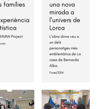
s famílies
una nova
mirada a
experiència
l'univers de
tística
Lorca
AVAN Project
L'obra dona veu a
un dels
avan
personatges més
emblemàtics de La
casa de Bernarda
Alba.
ForesTEEN