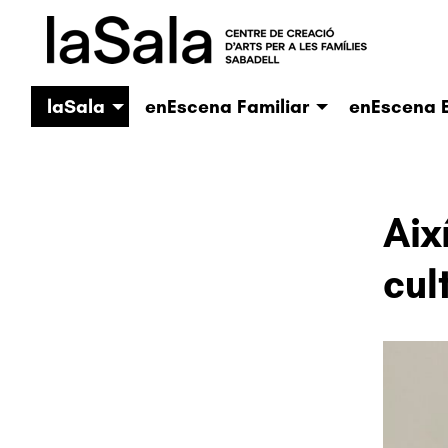
laSala
enEscena Familiar
enEscena E
Aix
cul