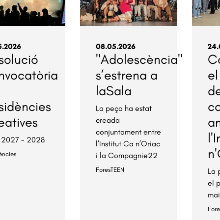
5.2026
08.05.2026
24.
solució
"Adolescència"
C
nvocatòria
s’estrena a
el
laSala
d
sidències
c
La peça ha estat
eatives
a
creada
conjuntament entre
l'
 2027 - 2028
l’Institut Ca n’Oriac
n'
ències
i la Compagnie22
ForesTEEN
La 
el 
ma
For