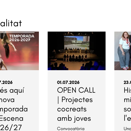
alitat
7.2026
01.07.2026
23.
 és aquí
OPEN CALL
Hi
 nova
| Projectes
m
mporada
cocreats
s
Escena
amb joves
l'
26/27
Convocatòria
Una