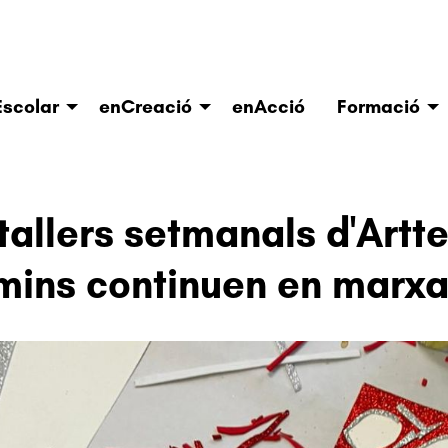
scolar
enCreació
enAcció
Formació
 tallers setmanals d'Artt
ins continuen en marx