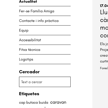
Actualitat
17.0
Ll
Fer-se Família Amiga
cà
Contacte i info pràctica
mo
Equip
co
Accessibilitat
Els j
Fitxa tècnica
Proj
crea
Logotips
curt
Fores
Cercador
Etiquetes
caravan
cap butaca buida