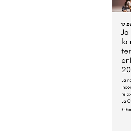
17.0
Ja
la
te
en
20
La n
inco
rela
La C
EnEs