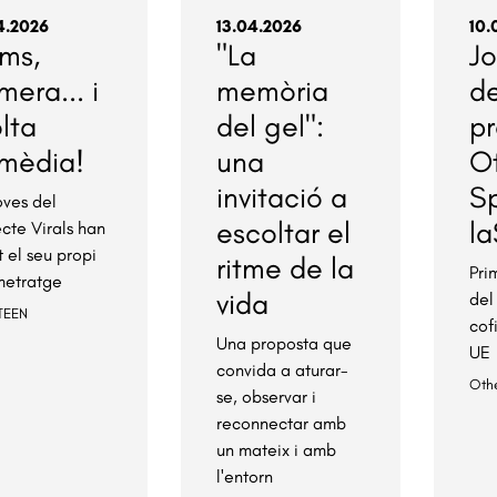
4.2026
13.04.2026
10.
ums,
"La
J
mera... i
memòria
de
lta
del gel":
pr
mèdia!
una
O
invitació a
S
oves del
escoltar el
la
ecte Virals han
t el seu propi
ritme de la
Pri
metratge
vida
del
TEEN
cof
Una proposta que
UE
convida a aturar-
Oth
se, observar i
reconnectar amb
un mateix i amb
l'entorn