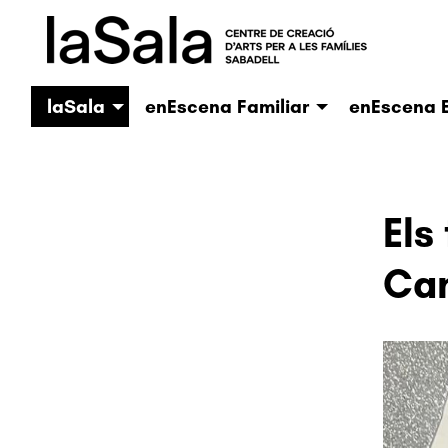
laSala
enEscena Familiar
enEscena E
Els
Cam