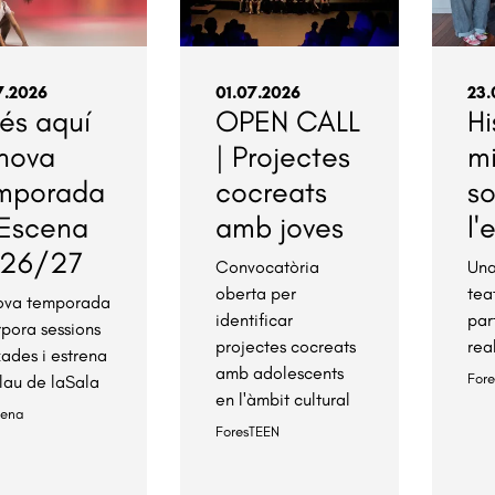
7.2026
01.07.2026
23.
 és aquí
OPEN CALL
Hi
 nova
| Projectes
m
mporada
cocreats
s
Escena
amb joves
l'
26/27
Convocatòria
Una
oberta per
tea
ova temporada
identificar
par
rpora sessions
projectes cocreats
rea
xades i estrena
amb adolescents
For
lau de laSala
en l'àmbit cultural
cena
ForesTEEN