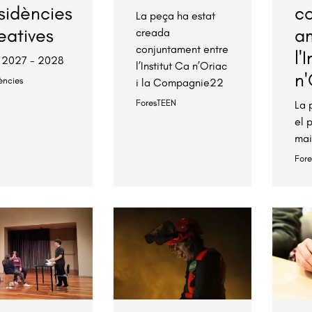
sidències
c
La peça ha estat
eatives
a
creada
conjuntament entre
l'
 2027 - 2028
l’Institut Ca n’Oriac
n'
ències
i la Compagnie22
ForesTEEN
La 
el 
ma
For