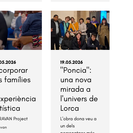
05.2026
19.05.2026
corporar
"Poncia":
s famílies
una nova
mirada a
experiència
l'univers de
tística
Lorca
AVAN Project
L'obra dona veu a
un dels
avan
personatges més