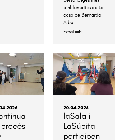
emblemàtics de La
casa de Bernarda
Alba.
ForesTEEN
04.2026
20.04.2026
ontinua
laSala i
 procés
LaSúbita
e
participen