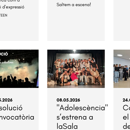
Saltem a escena!
i d'expressió
TEEN
5.2026
08.05.2026
24.
solució
"Adolescència"
C
nvocatòria
s’estrena a
el
laSala
d