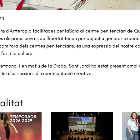
a 1 de 1
24
ons d'Artteràpia facilitades per laSala al centre penitenciari de 
s als pares privats de llibertat tenen per objectiu generar experiènc
 com fora dels centres penitenciaris, és una expressió del nostre c
l'art i la cultura.
etmana, i en motiu de la Diada, Sant Jordi ha estat present omplint 
nts a les sessions d'experimentació creativa.
alitat