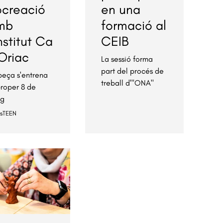
ocreació
en una
mb
formació al
Institut Ca
CEIB
Oriac
La sessió forma
part del procés de
peça s'entrena
treball d'"ONA"
proper 8 de
ig
esTEEN