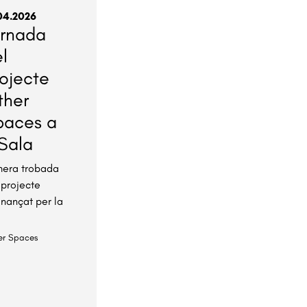
04.2026
ornada
l
ojecte
ther
paces a
Sala
mera trobada
 projecte
inançat per la
er Spaces