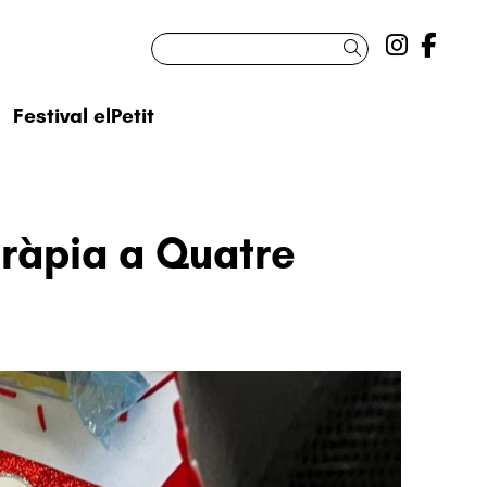
Link a 
Link
Cercar
Festival elPetit
eràpia a Quatre
a