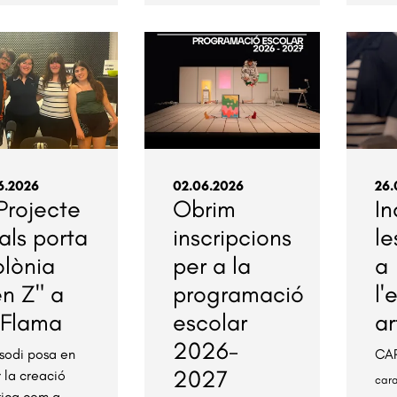
6.2026
02.06.2026
26.
 Projecte
Obrim
In
als porta
inscripcions
le
olònia
per a la
a
n Z" a
programació
l'
 Flama
escolar
ar
2026-
isodi posa en
CAR
2027
r la creació
car
stica com a