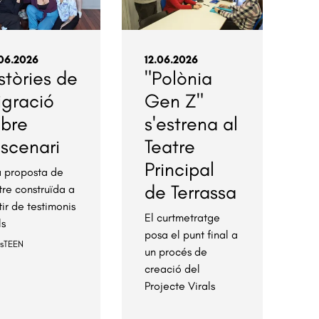
06.2026
12.06.2026
stòries de
"Polònia
igració
Gen Z"
obre
s'estrena al
escenari
Teatre
Principal
 proposta de
de Terrassa
tre construïda a
tir de testimonis
El curtmetratge
ls
posa el punt final a
esTEEN
un procés de
creació del
Projecte Virals