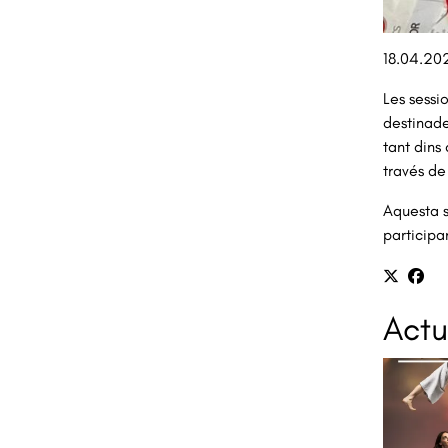
Diapositiv
18.04.20
Les sessi
destinade
tant dins
través de 
Aquesta s
participa
Actu