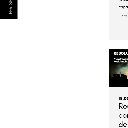
espa
Fores
18.0
Re
co
de