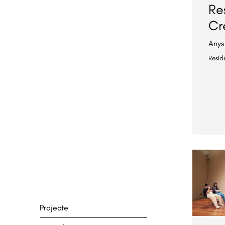
Re
Cr
Anys
Resid
Projecte