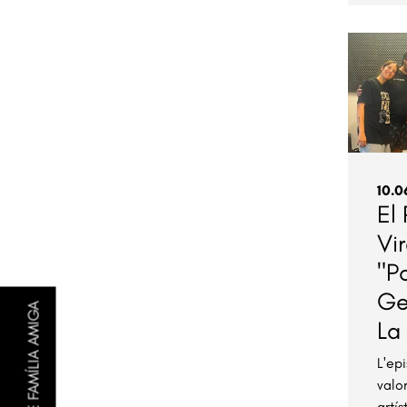
10.0
El
Vir
"P
Ge
FER-SE FAMÍLIA AMIGA
La
L'ep
valo
artí