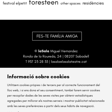
foresteen
residències
festival elpetit
other spaces
FES-TE FAMÍLIA AMIGA
©
laSala
Miguel Hernandez
Ronda de la Roureda, 24 | 08207 Sabadell
T
937 23 28 33
|
lasala@lasalateatre.cat
Informació sobre cookies
Utilitzem cookies pròpies i de tercers per al correcte funcionament del
lloc web, i si ens dona el seu consentiment, també farem servir cookies
per recopilar dades de les seves visites per obtenir estadístiques
Sitemap
Avís Legal
Ús de Cookies
Contactar
agregades per millorar els nostres serveis i mostrar publicitat relacionada
amb les seves preferències a partir dels seus hàbits de navegació.
Link a instagram
Link a facebook