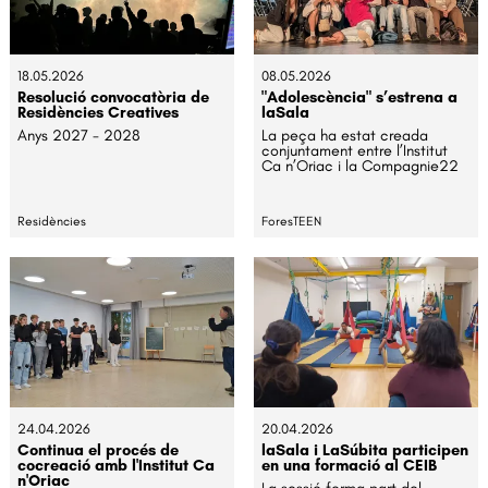
18.05.2026
08.05.2026
Resolució convocatòria de
"Adolescència" s’estrena a
Residències Creatives
laSala
Anys 2027 - 2028
La peça ha estat creada
conjuntament entre l’Institut
Ca n’Oriac i la Compagnie22
Residències
ForesTEEN
24.04.2026
20.04.2026
Continua el procés de
laSala i LaSúbita participen
cocreació amb l'Institut Ca
en una formació al CEIB
n'Oriac