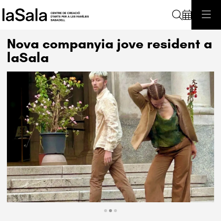
Cerca
Nova companyia jove resident a
laSala
Diapositiva 2 de 3: Amaité