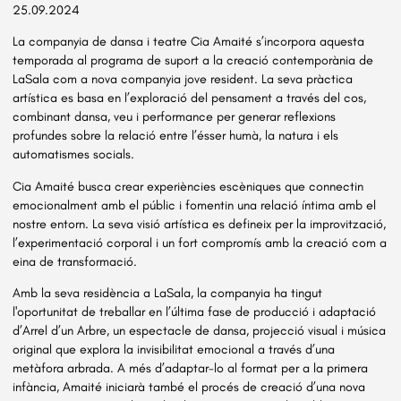
25.09.2024
La companyia de dansa i teatre Cia Amaité s’incorpora aquesta
temporada al programa de suport a la creació contemporània de
LaSala com a nova companyia jove resident. La seva pràctica
artística es basa en l’exploració del pensament a través del cos,
combinant dansa, veu i performance per generar reflexions
profundes sobre la relació entre l’ésser humà, la natura i els
automatismes socials.
Cia Amaité busca crear experiències escèniques que connectin
emocionalment amb el públic i fomentin una relació íntima amb el
nostre entorn. La seva visió artística es defineix per la improvització,
l’experimentació corporal i un fort compromís amb la creació com a
eina de transformació.
Amb la seva residència a LaSala, la companyia ha tingut
l'oportunitat de treballar en l’última fase de producció i adaptació
d’Arrel d’un Arbre, un espectacle de dansa, projecció visual i música
original que explora la invisibilitat emocional a través d’una
metàfora arbrada. A més d’adaptar-lo al format per a la primera
infància, Amaité iniciarà també el procés de creació d’una nova