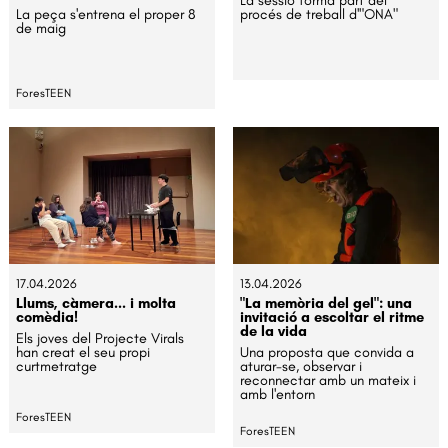
La sessió forma part del
La peça s'entrena el proper 8
procés de treball d'"ONA"
de maig
ForesTEEN
17.04.2026
13.04.2026
Llums, càmera... i molta
"La memòria del gel": una
comèdia!
invitació a escoltar el ritme
de la vida
Els joves del Projecte Virals
han creat el seu propi
Una proposta que convida a
curtmetratge
aturar-se, observar i
reconnectar amb un mateix i
amb l'entorn
ForesTEEN
ForesTEEN