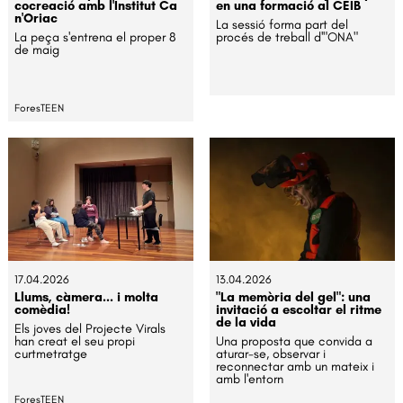
cocreació amb l'Institut Ca
en una formació al CEIB
n'Oriac
La sessió forma part del
La peça s'entrena el proper 8
procés de treball d'"ONA"
de maig
ForesTEEN
17.04.2026
13.04.2026
Llums, càmera... i molta
"La memòria del gel": una
comèdia!
invitació a escoltar el ritme
de la vida
Els joves del Projecte Virals
han creat el seu propi
Una proposta que convida a
curtmetratge
aturar-se, observar i
reconnectar amb un mateix i
amb l'entorn
ForesTEEN