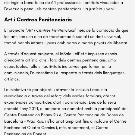
distingir la bona feina de 64 professionals i entitats vinculades a
l’execució penal, els centres penitenciaris i la justícia juvenil.
Art i Centres Penitenciaris
El projecte “
Art i Centres Penitenciaris
” neix de la convicció de que
les arts són una eina de transformació social i un dret universal,
també per als infants i joves amb pares o mares privats de llibertat.
A través d’aquest projecte, el laSala i elPetit impulsen espais
d’encontre artístic dins i fora dels centres penitenciaris, amb
espectacles, tallers i activitats inclusives que fomenten la
comunicació, l’autoestima i el respecte a través dels llenguatges
artístics.
La iniciativa té per objectiu afavorir la inclusió i reduir la
reincidència a través del reforç dels vincles familiars, oferint
experiències compartides d’art i convivència. Des de la seva
creació l’any 2021, el projecte ha comptat amb la participació del
Centre Penitenciari Brians 2 i el Centre Penitenciari de Dones de
Barcelona – Wad Ras, i s’ha anat ampliant fins a incloure el Centre
Penitenciari Quatre Camins i, més recentment, el Centre
Penitenciari de Ponent.