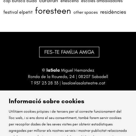
caravan
cap butaca buida
enescena
escoles ambaixadores
foresteen
residències
festival elpetit
other spaces
FES-TE FAMÍLIA AMIGA
©
laSala
Miguel Hernandez
Ronda de la Roureda, 24 | 08207 Sabadell
T
937 23 28 33
|
lasala@lasalateatre.cat
Informació sobre cookies
Utilitzem cookies pròpies i de tercers per al correcte funcionament del
lloc web, i si ens dona el seu consentiment, també farem servir cookies
per recopilar dades de les seves visites per obtenir estadístiques
Sitemap
Avís Legal
Ús de Cookies
Contactar
agregades per millorar els nostres serveis i mostrar publicitat relacionada