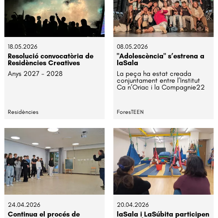
18.05.2026
08.05.2026
Resolució convocatòria de
"Adolescència" s’estrena a
Residències Creatives
laSala
Anys 2027 - 2028
La peça ha estat creada
conjuntament entre l’Institut
Ca n’Oriac i la Compagnie22
Residències
ForesTEEN
24.04.2026
20.04.2026
Continua el procés de
laSala i LaSúbita participen