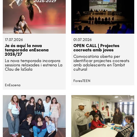
17.07.2026
01.07.2026
Ja és aquí la nova
OPEN CALL | Projectes
temporada enEscena
cocreats amb joves
2026/27
Convocatòria oberta per
La nova temporada incorpora
identificar projectes cocreats
sessions relaxades i estrena La
amb adolescents en l'àmbit
Clau de laSala
cultural
ForesTEEN
EnEscena